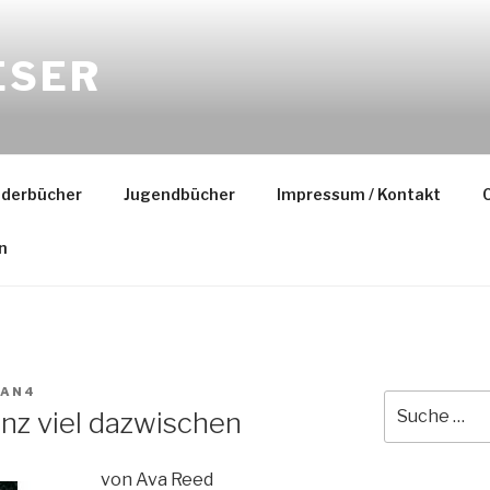
ESER
nderbücher
Jugendbücher
Impressum / Kontakt
C
n
IAN4
Suche
anz viel dazwischen
nach:
von Ava Reed