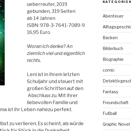
KATEGORIE
ueberreuter, 2019
gebunden, 319 Seiten
Abenteuer
ab 14 Jahren
ISBN: 978-3-7641-7089-9
Alltagsgeschi
16,95 Euro
Backen
Woran ich denke? An
Bilderbuch
ziemlich viel und eigentlich
Biographie
nichts.
comic
Leni ist in ihrem letzten
Detektivgesc
Schuljahr und steuert mit
großen Schritten auf den
Fantasy
Abschluss zu. Mit ihrer
liebevollen Familie und
Freundschaft
ma ist ihr Leben nahezu perfekt.
Fußball
lbst zu verlieren: Es scheint, als würde
Graphic Novel
tück für Stück in die Dunkelheit