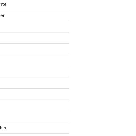
hte
ler
ber