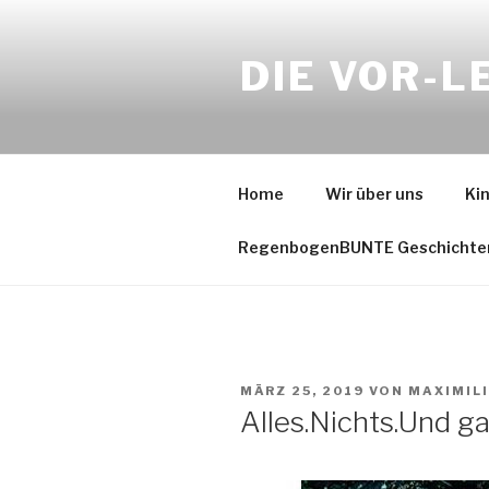
Zum
Inhalt
DIE VOR-L
springen
Home
Wir über uns
Ki
RegenbogenBUNTE Geschichte
VERÖFFENTLICHT
MÄRZ 25, 2019
VON
MAXIMIL
AM
Alles.Nichts.Und g