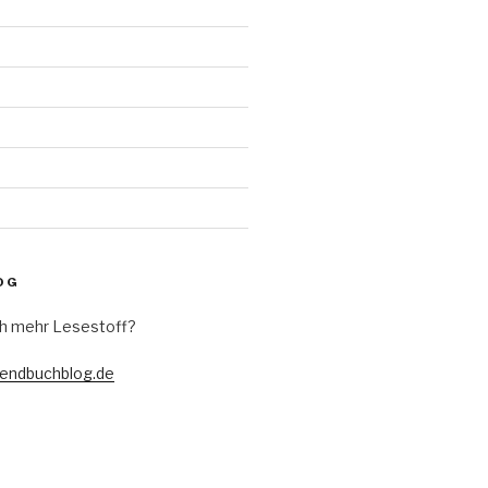
d
OG
h mehr Lesestoff?
gendbuchblog.de