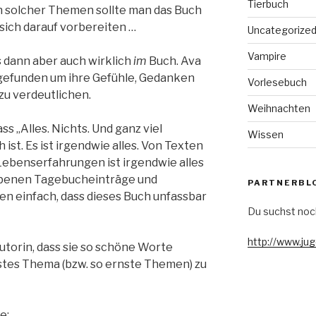
Tierbuch
n solcher Themen sollte man das Buch
sich darauf vorbereiten …
Uncategorize
Vampire
s dann aber auch wirklich
im
Buch. Ava
gefunden um ihre Gefühle, Gedanken
Vorlesebuch
zu verdeutlichen.
Weihnachten
ss „Alles. Nichts. Und ganz viel
Wissen
 ist. Es ist irgendwie alles. Von Texten
Lebenserfahrungen ist irgendwie alles
ebenen Tagebucheinträge und
PARTNERBL
en einfach, dass dieses Buch unfassbar
Du suchst noc
http://www.ju
utorin, dass sie so schöne Worte
nstes Thema (bzw. so ernste Themen) zu
e: