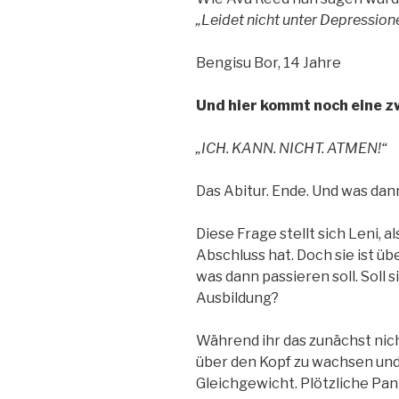
„Leidet nicht unter Depression
Bengisu Bor, 14 Jahre
Und hier kommt noch eine z
„ICH. KANN. NICHT. ATMEN!“
Das Abitur. Ende. Und was dan
Diese Frage stellt sich Leni, al
Abschluss hat. Doch sie ist üb
was dann passieren soll. Soll 
Ausbildung?
Während ihr das zunächst nich
über den Kopf zu wachsen und
Gleichgewicht. Plötzliche Pan