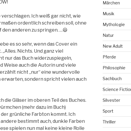
WOW!
Märchen
Musik
 verschlagen. Ich weiß gar nicht, wie
rmaßen ordentlich schreiben soll, ohne
Mythologie
f den anderen zu springen. …😃
Natur
liebe es so sehr, wenn das Cover ein
New Adult
„Alles. Nichts. Und ganz viel
Pferde
ht nur das Buch widerzuspiegeln,
d Weise auch die Autorin und viele
Philosophie
rzählt nicht „nur“ eine wundervolle
Sachbuch
n erwarten, sondern spricht vielen auch
Science Fictio
h die Gläser im oberen Teil des Buches.
Silvester
hwürmchen (mehr dazu im Buch)
Sport
 der grünliche Farbton kommt. Ich
e andere bestimmt auch, dunkle Farben
Thriller
ese spielen nun mal keine kleine Rolle