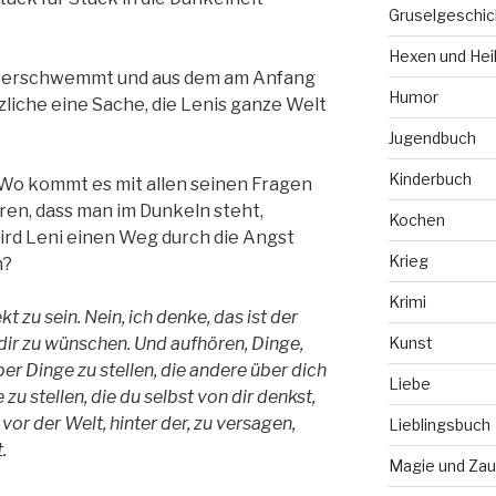
Gruselgeschic
Hexen und Hei
überschwemmt und aus dem am Anfang
Humor
zliche eine Sache, die Lenis ganze Welt
Jugendbuch
Kinderbuch
Wo kommt es mit allen seinen Fragen
ären, dass man im Dunkeln steht,
Kochen
ird Leni einen Weg durch die Angst
Krieg
n?
Krimi
zu sein. Nein, ich denke, das ist der
 dir zu wünschen. Und aufhören, Dinge,
Kunst
er Dinge zu stellen, die andere über dich
Liebe
u stellen, die du selbst von dir denkst,
t vor der Welt, hinter der, zu versagen,
Lieblingsbuch
.
Magie und Zau