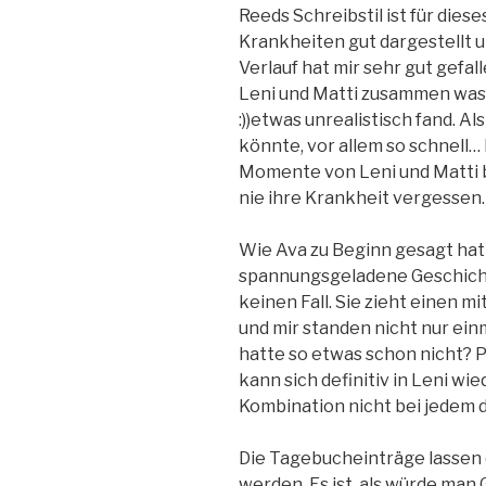
Reeds Schreibstil ist für diese
Krankheiten gut dargestellt u
Verlauf hat mir sehr gut gefa
Leni und Matti zusammen was m
:))etwas unrealistisch fand. A
könnte, vor allem so schnell…
Momente von Leni und Matti b
nie ihre Krankheit vergessen.
Wie Ava zu Beginn gesagt hatt
spannungsgeladene Geschichte
keinen Fall. Sie zieht einen mi
und mir standen nicht nur ein
hatte so etwas schon nicht? 
kann sich definitiv in Leni w
Kombination nicht bei jedem 
Die Tagebucheinträge lassen 
werden. Es ist, als würde man