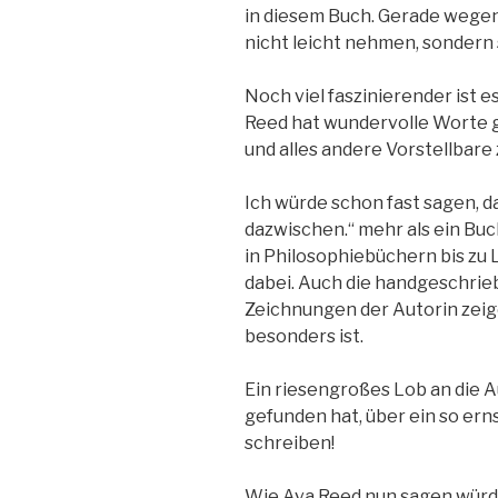
in diesem Buch. Gerade wege
nicht leicht nehmen, sondern 
Noch viel faszinierender ist e
Reed hat wundervolle Worte 
und alles andere Vorstellbare 
Ich würde schon fast sagen, da
dazwischen.“ mehr als ein Buch
in Philosophiebüchern bis zu 
dabei. Auch die handgeschri
Zeichnungen der Autorin zeig
besonders ist.
Ein riesengroßes Lob an die A
gefunden hat, über ein so er
schreiben!
Wie Ava Reed nun sagen würd