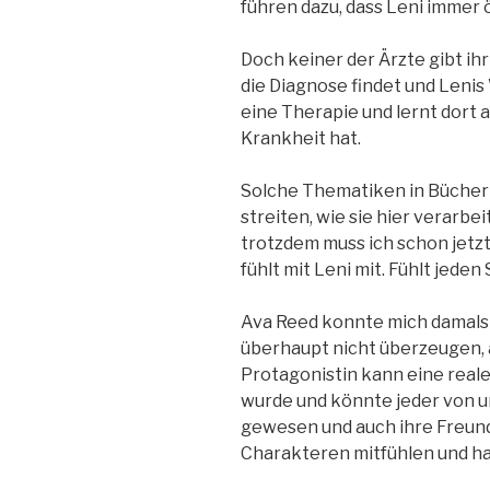
führen dazu, dass Leni immer ö
Doch keiner der Ärzte gibt ihr
die Diagnose findet und Lenis
eine Therapie und lernt dort 
Krankheit hat.
Solche Thematiken in Büchern
streiten, wie sie hier verarbe
trotzdem muss ich schon jetzt
fühlt mit Leni mit. Fühlt jeden
Ava Reed konnte mich damals m
überhaupt nicht überzeugen, 
Protagonistin kann eine reale
wurde und könnte jeder von un
gewesen und auch ihre Freund
Charakteren mitfühlen und ha