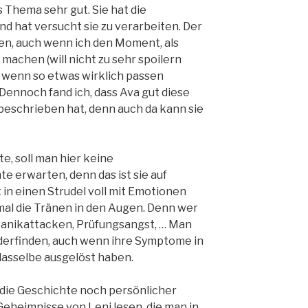
s Thema sehr gut. Sie hat die
nd hat versucht sie zu verarbeiten. Der
llen, auch wenn ich den Moment, als
achen (will nicht zu sehr spoilern
ls wenn so etwas wirklich passen
 Dennoch fand ich, dass Ava gut diese
eschrieben hat, denn auch da kann sie
e, soll man hier keine
 erwarten, denn das ist sie auf
t in einen Strudel voll mit Emotionen
mal die Tränen in den Augen. Denn wer
Panikattacken, Prüfungsangst, … Man
iederfinden, auch wenn ihre Symptome in
dasselbe ausgelöst haben.
die Geschichte noch persönlicher
 Geheimnisse von Leni lesen, die man in