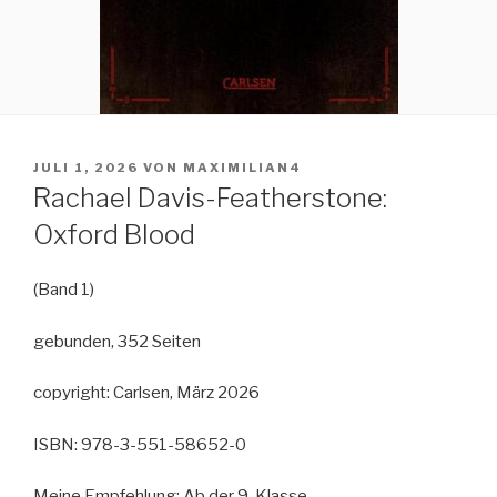
VERÖFFENTLICHT
JULI 1, 2026
VON
MAXIMILIAN4
AM
Rachael Davis-Featherstone:
Oxford Blood
(Band 1)
gebunden, 352 Seiten
copyright: Carlsen, März 2026
ISBN: 978-3-551-58652-0
Meine Empfehlung: Ab der 9. Klasse