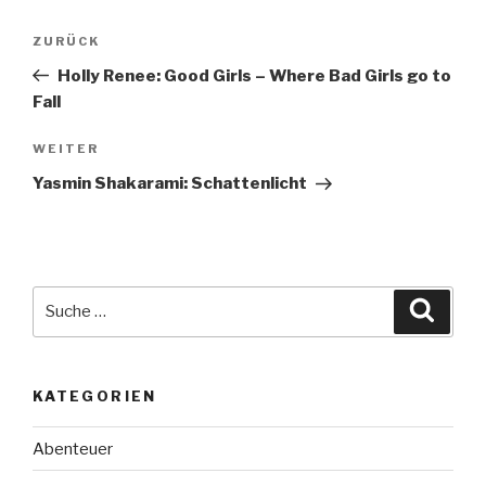
Beitragsnavigation
Vorheriger
ZURÜCK
Beitrag
Holly Renee: Good Girls – Where Bad Girls go to
Fall
Nächster
WEITER
Beitrag
Yasmin Shakarami: Schattenlicht
Suche
Suche
nach:
KATEGORIEN
Abenteuer