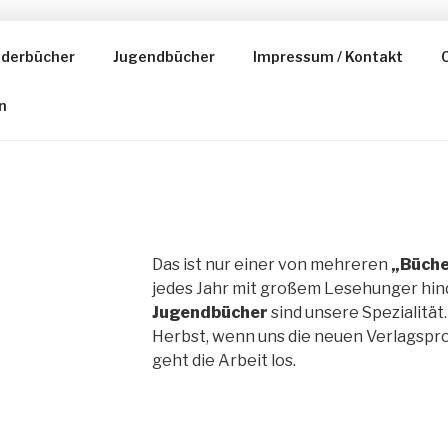
nderbücher
Jugendbücher
Impressum / Kontakt
C
ESER
n
Das ist nur einer von mehreren
„Büche
jedes Jahr mit großem Lesehunger hin
Jugendbücher
sind unsere Spezialität.
Herbst, wenn uns die neuen Verlagspro
geht die Arbeit los.