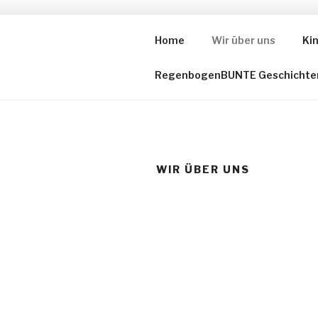
Zum
Inhalt
Home
Wir über uns
Ki
DIE VOR-L
springen
RegenbogenBUNTE Geschichte
WIR ÜBER UNS