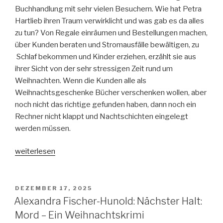
Buchhandlung mit sehr vielen Besuchern. Wie hat Petra
Hartlieb ihren Traum verwirklicht und was gab es da alles
zu tun? Von Regale einräumen und Bestellungen machen,
über Kunden beraten und Stromausfälle bewältigen, zu
Schlaf bekommen und Kinder erziehen, erzählt sie aus
ihrer Sicht von der sehr stressigen Zeit rund um
Weihnachten. Wenn die Kunden alle als
Weihnachtsgeschenke Bücher verschenken wollen, aber
noch nicht das richtige gefunden haben, dann noch ein
Rechner nicht klappt und Nachtschichten eingelegt
werden müssen.
„Petra
weiterlesen
Hartlieb:
Weihnachten
in
VERÖFFENTLICHT
DEZEMBER 17, 2025
AM
der
Alexandra Fischer-Hunold: Nächster Halt:
wundervollen
Mord – Ein Weihnachtskrimi
Buchhandlung“