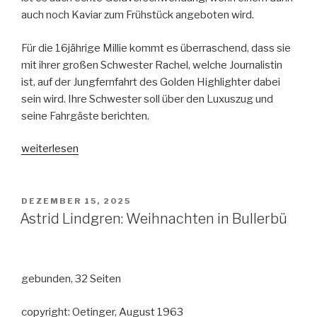
auch noch Kaviar zum Frühstück angeboten wird.
Für die 16jährige Millie kommt es überraschend, dass sie
mit ihrer großen Schwester Rachel, welche Journalistin
ist, auf der Jungfernfahrt des Golden Highlighter dabei
sein wird. Ihre Schwester soll über den Luxuszug und
seine Fahrgäste berichten.
„Alexandra
weiterlesen
Fischer-
Hunold:
Nächster
VERÖFFENTLICHT
DEZEMBER 15, 2025
AM
Halt:
Astrid Lindgren: Weihnachten in Bullerbü
Mord
–
Ein
gebunden, 32 Seiten
Weihnachtskrimi“
copyright: Oetinger, August 1963