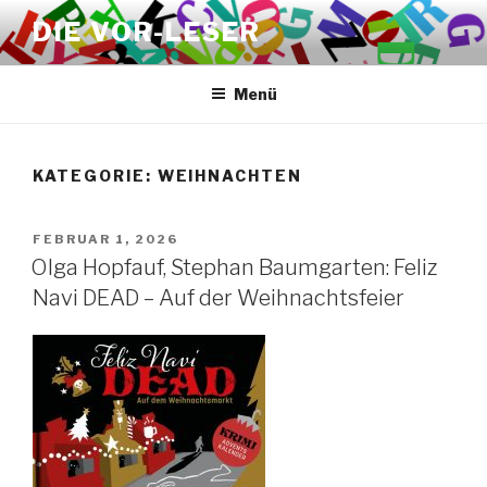
Zum
DIE VOR-LESER
Inhalt
springen
Menü
KATEGORIE:
WEIHNACHTEN
VERÖFFENTLICHT
FEBRUAR 1, 2026
AM
Olga Hopfauf, Stephan Baumgarten: Feliz
Navi DEAD – Auf der Weihnachtsfeier