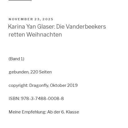
Lindgren:
Weihnachten
in
VERÖFFENTLICHT
NOVEMBER 23, 2025
AM
Bullerbü“
Karina Yan Glaser: Die Vanderbeekers
retten Weihnachten
(Band 1)
gebunden, 220 Seiten
copyright: Dragonfly, Oktober 2019
ISBN: 978-3-7488-0008-8
Meine Empfehlung: Ab der 6. Klasse