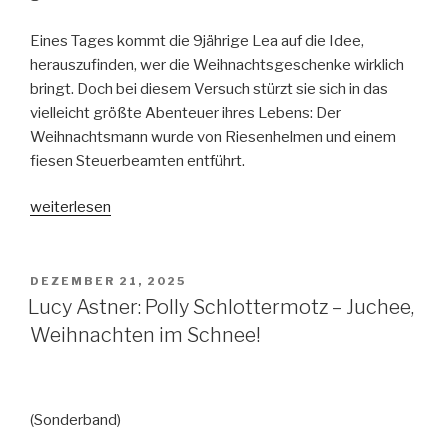
Eines Tages kommt die 9jährige Lea auf die Idee,
herauszufinden, wer die Weihnachtsgeschenke wirklich
bringt. Doch bei diesem Versuch stürzt sie sich in das
vielleicht größte Abenteuer ihres Lebens: Der
Weihnachtsmann wurde von Riesenhelmen und einem
fiesen Steuerbeamten entführt.
„Karina
weiterlesen
Yan
Glaser:
Die
VERÖFFENTLICHT
DEZEMBER 21, 2025
AM
Zimtrevolution
Lucy Astner: Polly Schlottermotz – Juchee,
–
Weihnachten im Schnee!
Eine
außergewöhnliche
Weihnachtsgeschichte“
(Sonderband)