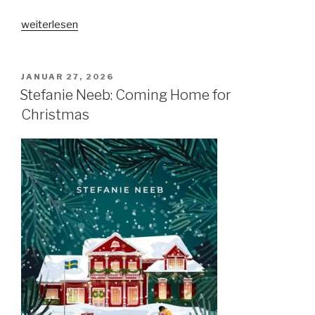
„Olga
weiterlesen
Hopfauf,
Stephan
Baumgarten:
VERÖFFENTLICHT
JANUAR 27, 2026
AM
Feliz
Stefanie Neeb: Coming Home for
Navi
Christmas
DEAD
–
Auf
der
Weihnachtsfeier“