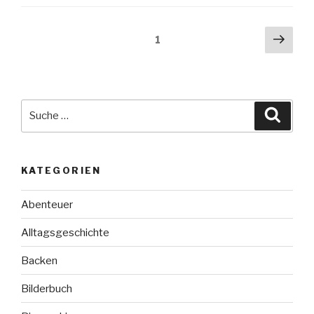
Die
Vanderbeekers
Seitennummerierung
Näch
Seite
1
retten
Seit
der
Weihnachten“
Beiträge
Suche
Suche
nach:
KATEGORIEN
Abenteuer
Alltagsgeschichte
Backen
Bilderbuch