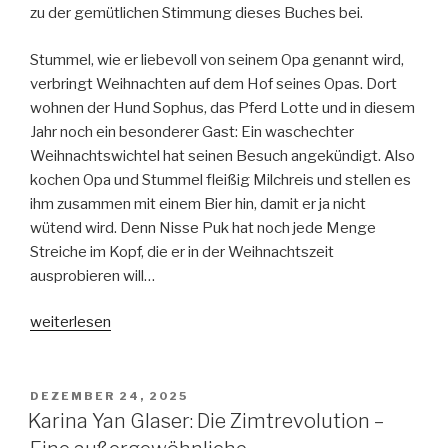
zu der gemütlichen Stimmung dieses Buches bei.
Stummel, wie er liebevoll von seinem Opa genannt wird,
verbringt Weihnachten auf dem Hof seines Opas. Dort
wohnen der Hund Sophus, das Pferd Lotte und in diesem
Jahr noch ein besonderer Gast: Ein waschechter
Weihnachtswichtel hat seinen Besuch angekündigt. Also
kochen Opa und Stummel fleißig Milchreis und stellen es
ihm zusammen mit einem Bier hin, damit er ja nicht
wütend wird. Denn Nisse Puk hat noch jede Menge
Streiche im Kopf, die er in der Weihnachtszeit
ausprobieren will…
„Ole
weiterlesen
Lund
Kirkegaard:
Wichtel-
VERÖFFENTLICHT
DEZEMBER 24, 2025
AM
Schabernack“
Karina Yan Glaser: Die Zimtrevolution –