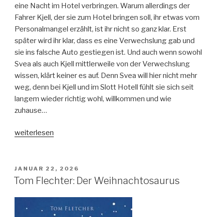
eine Nacht im Hotel verbringen. Warum allerdings der
Fahrer Kjell, der sie zum Hotel bringen soll, ihr etwas vom
Personalmangel erzählt, ist ihr nicht so ganz klar. Erst
später wird ihr klar, dass es eine Verwechslung gab und
sie ins falsche Auto gestiegen ist. Und auch wenn sowohl
Svea als auch Kjell mittlerweile von der Verwechslung
wissen, klärt keiner es auf. Denn Svea will hier nicht mehr
weg, denn bei Kjell und im Slott Hotell fühlt sie sich seit
langem wieder richtig wohl, willkommen und wie
zuhause…
„Stefanie
weiterlesen
Neeb:
Coming
Home
VERÖFFENTLICHT
JANUAR 22, 2026
AM
for
Tom Flechter: Der Weihnachtosaurus
Christmas“