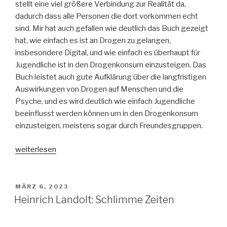
stellt eine viel größere Verbindung zur Realität da,
dadurch dass alle Personen die dort vorkommen echt
sind. Mir hat auch gefallen wie deutlich das Buch gezeigt
hat, wie einfach es ist an Drogen zu gelangen,
insbesondere Digital, und wie einfach es überhaupt für
Jugendliche ist in den Drogenkonsum einzusteigen. Das
Buch leistet auch gute Aufklärung über die langfristigen
Auswirkungen von Drogen auf Menschen und die
Psyche, und es wird deutlich wie einfach Jugendliche
beeinflusst werden können um in den Drogenkonsum
einzusteigen, meistens sogar durch Freundesgruppen.
„Isabell
weiterlesen
Beer:
Bis
einer
VERÖFFENTLICHT
MÄRZ 6, 2023
AM
stirbt
Heinrich Landolt: Schlimme Zeiten
–
Drogenszene