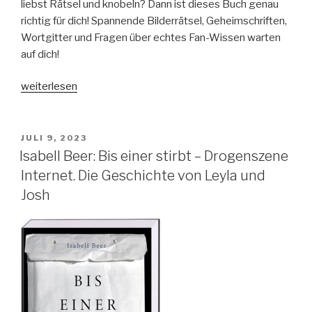
liebst Rätsel und knobeln? Dann ist dieses Buch genau
richtig für dich! Spannende Bilderrätsel, Geheimschriften,
Wortgitter und Fragen über echtes Fan-Wissen warten
auf dich!
„Die
weiterlesen
Schule
der
magischen
VERÖFFENTLICHT
JULI 9, 2023
AM
Tiere
Isabell Beer: Bis einer stirbt – Drogenszene
–
Internet. Die Geschichte von Leyla und
Endlich
Josh
Pause!
–
Das
große
Rätselbuch
Band
3“