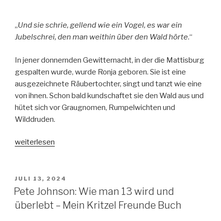
„
Und sie schrie, gellend wie ein Vogel, es war ein
Jubelschrei, den man weithin über den Wald hörte
.“
In jener donnernden Gewitternacht, in der die Mattisburg
gespalten wurde, wurde Ronja geboren. Sie ist eine
ausgezeichnete Räubertochter, singt und tanzt wie eine
von ihnen. Schon bald kundschaftet sie den Wald aus und
hütet sich vor Graugnomen, Rumpelwichten und
Wilddruden.
„Astrid
weiterlesen
Lindgren:
Ronja
Räubertochter“
VERÖFFENTLICHT
JULI 13, 2024
AM
Pete Johnson: Wie man 13 wird und
überlebt – Mein Kritzel Freunde Buch