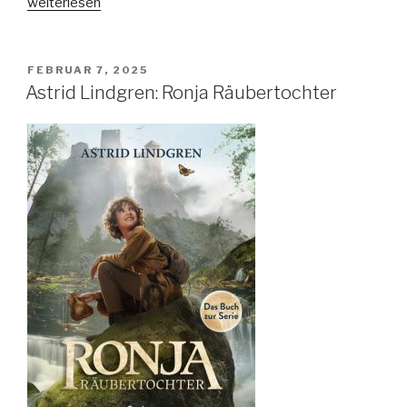
„Laura
weiterlesen
Bates:
Sisters
of
VERÖFFENTLICHT
FEBRUAR 7, 2025
AM
Sword
Astrid Lindgren: Ronja Räubertochter
and
Shadow
–
Sisters
of
Fire
and
Fury“