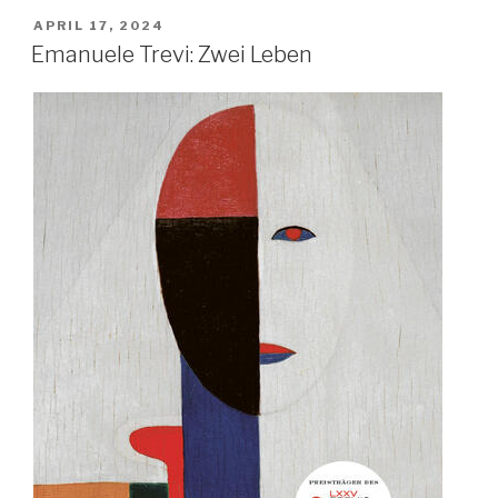
man
VERÖFFENTLICHT
APRIL 17, 2024
AM
13
Emanuele Trevi: Zwei Leben
wird
und
überlebt
–
Mein
Kritzel
Freunde
Buch“