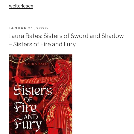
„Holly
weiterlesen
Renee:
Good
Girls
VERÖFFENTLICHT
JANUAR 31, 2026
AM
–
Laura Bates: Sisters of Sword and Shadow
Where
– Sisters of Fire and Fury
Bad
Girls
go
to
Fall“