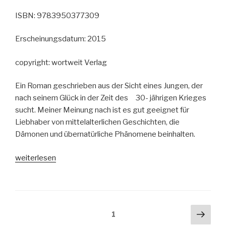
Internet.
ISBN: 9783950377309
Die
Geschichte
Erscheinungsdatum: 2015
von
Leyla
copyright: wortweit Verlag
und
Josh“
Ein Roman geschrieben aus der Sicht eines Jungen, der
nach seinem Glück in der Zeit des 30- jährigen Krieges
sucht. Meiner Meinung nach ist es gut geeignet für
Liebhaber von mittelalterlichen Geschichten, die
Dämonen und übernatürliche Phänomene beinhalten.
„Heinrich
weiterlesen
Landolt:
Schlimme
Zeiten“
Seitennummerierung
Näch
Seite
1
Seit
der