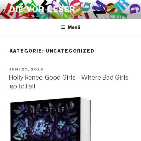
Zum
DIE VOR-LESER
Inhalt
springen
Menü
KATEGORIE:
UNCATEGORIZED
VERÖFFENTLICHT
JUNI 29, 2026
AM
Holly Renee: Good Girls – Where Bad Girls
go to Fall