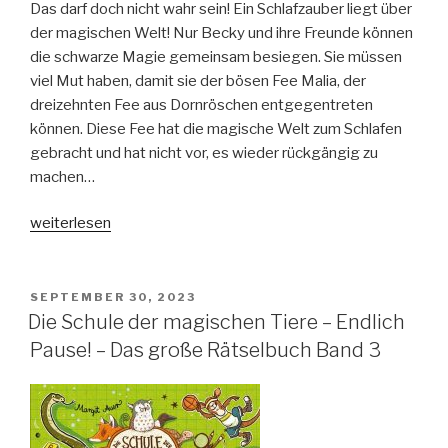
Das darf doch nicht wahr sein! Ein Schlafzauber liegt über
der magischen Welt! Nur Becky und ihre Freunde können
die schwarze Magie gemeinsam besiegen. Sie müssen
viel Mut haben, damit sie der bösen Fee Malia, der
dreizehnten Fee aus Dornröschen entgegentreten
können. Diese Fee hat die magische Welt zum Schlafen
gebracht und hat nicht vor, es wieder rückgängig zu
machen…
„Das
weiterlesen
Bücherschloss
–
Der
VERÖFFENTLICHT
SEPTEMBER 30, 2023
AM
tintenschwarze
Die Schule der magischen Tiere – Endlich
Schlafzauber“
Pause! – Das große Rätselbuch Band 3