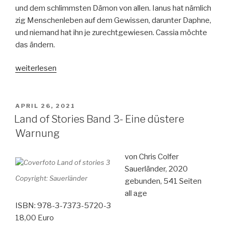
und dem schlimmsten Dämon von allen. Ianus hat nämlich
zig Menschenleben auf dem Gewissen, darunter Daphne,
und niemand hat ihn je zurechtgewiesen. Cassia möchte
das ändern.
„Izara
weiterlesen
Band
5-
Spin
VERÖFFENTLICHT
APRIL 26, 2021
AM
Off-
Land of Stories Band 3- Eine düstere
Belial
Warnung
Götterkrieg“
von Chris Colfer
Sauerländer, 2020
Copyright: Sauerländer
gebunden, 541 Seiten
all age
ISBN: 978-3-7373-5720-3
18,00 Euro