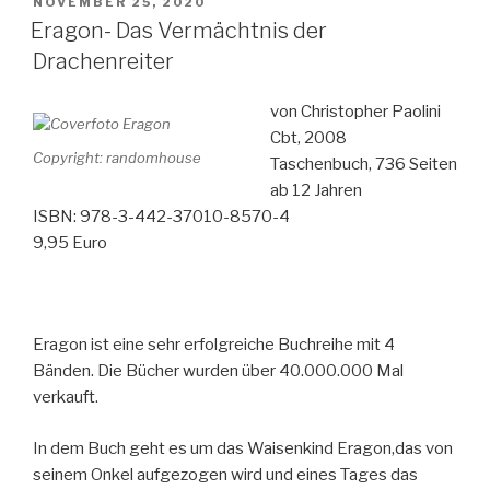
VERÖFFENTLICHT
NOVEMBER 25, 2020
AM
-
Eragon- Das Vermächtnis der
The
Drachenreiter
Trials
of
von Christopher Paolini
Apollo
Cbt, 2008
–
Copyright: randomhouse
Taschenbuch, 736 Seiten
Book
ab 12 Jahren
Five“
ISBN: 978-3-442-37010-8570-4
9,95 Euro
Eragon ist eine sehr erfolgreiche Buchreihe mit 4
Bänden. Die Bücher wurden über 40.000.000 Mal
verkauft.
In dem Buch geht es um das Waisenkind Eragon,das von
seinem Onkel aufgezogen wird und eines Tages das