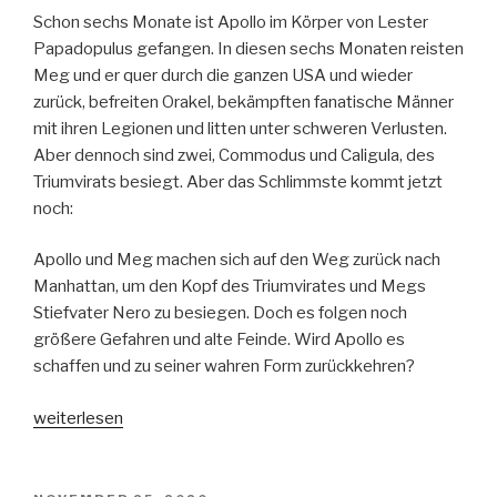
Schon sechs Monate ist Apollo im Körper von Lester
Papadopulus gefangen. In diesen sechs Monaten reisten
Meg und er quer durch die ganzen USA und wieder
zurück, befreiten Orakel, bekämpften fanatische Männer
mit ihren Legionen und litten unter schweren Verlusten.
Aber dennoch sind zwei, Commodus und Caligula, des
Triumvirats besiegt. Aber das Schlimmste kommt jetzt
noch:
Apollo und Meg machen sich auf den Weg zurück nach
Manhattan, um den Kopf des Triumvirates und Megs
Stiefvater Nero zu besiegen. Doch es folgen noch
größere Gefahren und alte Feinde. Wird Apollo es
schaffen und zu seiner wahren Form zurückkehren?
„The
weiterlesen
Tower
of
Nero