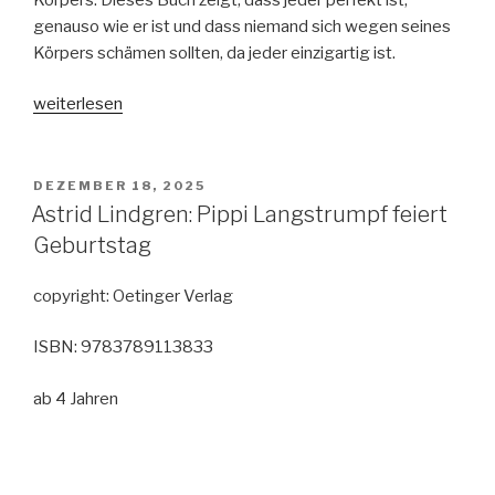
genauso wie er ist und dass niemand sich wegen seines
Körpers schämen sollten, da jeder einzigartig ist.
„Penny
weiterlesen
Juniper:
Darkthorn
Archives
VERÖFFENTLICHT
DEZEMBER 18, 2025
AM
–
Astrid Lindgren: Pippi Langstrumpf feiert
Fall
Geburtstag
for
Fangs“
copyright: Oetinger Verlag
ISBN: 9783789113833
ab 4 Jahren