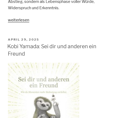
Abstieg, sondern als Lebensphase voller Würde,
Widerspruch und Erkenntnis.
„Salman
weiterlesen
Rushdie:
Die
elfte
VERÖFFENTLICHT
APRIL 29, 2025
AM
Stunde“
Kobi Yamada: Sei dir und anderen ein
Freund