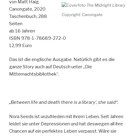
von Matt Haig
1
Canongate, 2020
–
Copyright: Canongate
Taschenbuch, 288
Eine
Seiten
geheime
ab 16 Jahren
Akademie“
ISBN 978-1-78689-272-0
12,99 Euro
Das ist die englische Ausgabe. Natürlich gibt es die
ganze Story auch auf Deutsch unter „Die
Mitternachtsbibliothek“.
„Between life and death there is a library’, she said“.
Nora Seeds ist unzufrieden mit ihrem Leben. Seit Jahren
leidet sie unter Depressionen und hat deswegen all ihre
Chancen auf ein perfektes Leben verpasst. Wäre sie