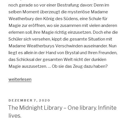
noch gerade so vor einer Bestrafung davon: Denn im
selben Moment überzeugt die mysteriöse Madame
Weatherbury den König des Südens, eine Schule für
Magie zur eröffnen, wo sie zusammen mit vielen anderen
erlernen soll, ihre Magie richtig einzusetzen. Doch ehe die
Schüler sich versehen, kippt die gesamte Situation mit
Madame Weatherburys Verschwinden auseinander. Nun
liegt es allein in der Hand von Brystal und Ihren Freunden,
das Schicksal der gesamten Welt nicht der dunklen
Magie auszusetzen. … Ob sie das Zeug dazu haben?
„Tale
weiterlesen
of
Magic:
Die
VERÖFFENTLICHT
DEZEMBER 7, 2020
AM
Legende
The Midnight Library – One library. Infinite
der
lives.
Magie
Band