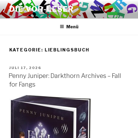
Zum
DIE VOR-LESER
Inhalt
springen
Menü
KATEGORIE:
LIEBLINGSBUCH
VERÖFFENTLICHT
JULI 17, 2026
AM
Penny Juniper: Darkthorn Archives – Fall
for Fangs