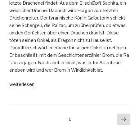
letzte Drachenei findet. Aus dem Ei schlüpft Saphira, ein
weiblicher Drache. Dadurch wird Eragon zum letzten
Drachenreiter. Der tyrannische König Galbatorix schickt
seine Schergen, die Ra`zac, um zu überprüfen, ob etwas
an den Gerüchten über einen Drachen dran ist. Diese
töten seinen Onkel, als Eragon nicht zu Hause ist.
Daraufhin schwört er, Rache für seinen Onkel zu nehmen.
Er beschließt, mit dem Geschichtenerzähler Brom, die Ra
´zac zu jagen. Noch ahnt er nicht, was er für Abenteuer
erleben wird und wer Brom in Wirklichkeit ist.
„Eragon-
weiterlesen
Das
Vermächtnis
der
Drachenreiter“
Seitennummerierung
Näch
Seite
1
Seit
der
Beiträge