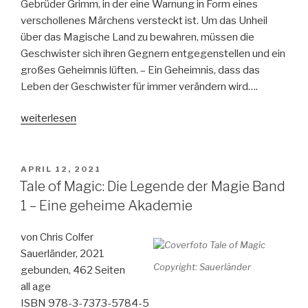
Gebrüder Grimm, in der eine Warnung in Form eines
verschollenes Märchens versteckt ist. Um das Unheil
über das Magische Land zu bewahren, müssen die
Geschwister sich ihren Gegnern entgegenstellen und ein
großes Geheimnis lüften. – Ein Geheimnis, dass das
Leben der Geschwister für immer verändern wird….
„Land
weiterlesen
of
Stories
Band
VERÖFFENTLICHT
APRIL 12, 2021
AM
3-
Tale of Magic: Die Legende der Magie Band
Eine
1 – Eine geheime Akademie
düstere
Warnung“
von Chris Colfer
Sauerländer, 2021
Copyright: Sauerländer
gebunden, 462 Seiten
all age
ISBN 978-3-7373-5784-5