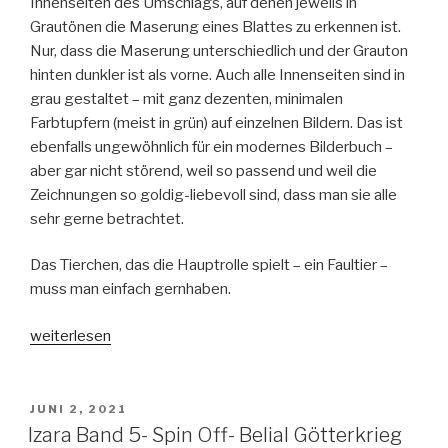
Innenseiten des Umschlags, auf denen jeweils in
Grautönen die Maserung eines Blattes zu erkennen ist.
Nur, dass die Maserung unterschiedlich und der Grauton
hinten dunkler ist als vorne. Auch alle Innenseiten sind in
grau gestaltet – mit ganz dezenten, minimalen
Farbtupfern (meist in grün) auf einzelnen Bildern. Das ist
ebenfalls ungewöhnlich für ein modernes Bilderbuch –
aber gar nicht störend, weil so passend und weil die
Zeichnungen so goldig-liebevoll sind, dass man sie alle
sehr gerne betrachtet.
Das Tierchen, das die Hauptrolle spielt – ein Faultier –
muss man einfach gernhaben.
„Kobi
weiterlesen
Yamada:
Sei
dir
VERÖFFENTLICHT
JUNI 2, 2021
AM
und
Izara Band 5- Spin Off- Belial Götterkrieg