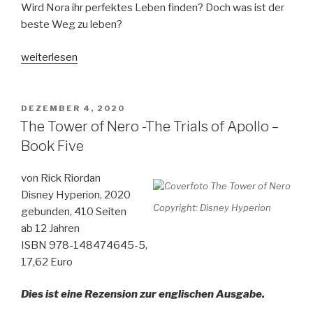
Wird Nora ihr perfektes Leben finden? Doch was ist der
beste Weg zu leben?
„The
weiterlesen
Midnight
Library
–
VERÖFFENTLICHT
DEZEMBER 4, 2020
AM
One
The Tower of Nero -The Trials of Apollo –
library.
Book Five
Infinite
lives.“
von Rick Riordan
Disney Hyperion, 2020
Copyright: Disney Hyperion
gebunden, 410 Seiten
ab 12 Jahren
ISBN 978-148474645-5,
17,62 Euro
Dies ist eine Rezension zur englischen Ausgabe.