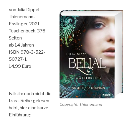
anderen
ein
von Julia Dippel
Freund“
Thienemann-
Esslinger, 2021
Taschenbuch, 376
Seiten
ab 14 Jahren
ISBN 978-3-522-
50727-1
14,99 Euro
Falls ihr noch nicht die
Izara-Reihe gelesen
Copyright: Thienemann
habt, hier eine kurze
Einführung: