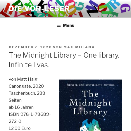
Zum
DIE VOR-LESER
Inhalt
springen
Menü
VERÖFFENTLICHT
DEZEMBER 7, 2020
VON
MAXIMILIAN4
AM
The Midnight Library – One library.
Infinite lives.
von Matt Haig
Canongate, 2020
Taschenbuch, 288
Seiten
ab 16 Jahren
ISBN 978-1-78689-
272-0
12,99 Euro