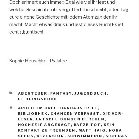
Doch erinnert euch immer: Egal wie viel ihr lest und
welche Geschichten ihr vergöttert, ihr schreibt jeden Tag
eure eigene Geschichte mit jedem Atemzug den ihr
macht. Macht etwas draus und lest dieses Buch! Es ist
echt gigantisch!
Sophie Heuschkel, 15 Jahre
KATEGORIEN
ABENTEUER
,
FANTASY
,
JUGENDBUCH
,
LIEBLINGSBUCH
SCHLAGWÖRTER
ARBEIT IM CAFE
,
BANDAUSTRITT
,
BIBLIORHEK
,
CHANCEN VERPASST
,
DIE VOR-
LESER
,
ENTSCHEIDUNGEN BEREUEN
,
HOCHZEIT ABGESAGT
,
KATZE TOT
,
KEIN
KONTAKT ZU FREUNDEN
,
MATT HAIG
,
NORA
SEEDS
,
REZENSION
,
SCHWIMMERIN
,
SICH DAS