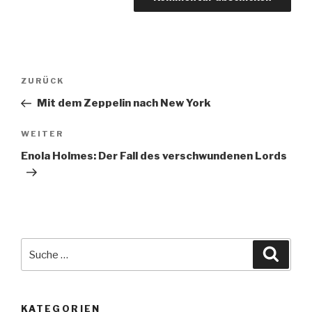
Beitragsnavigation
Vorheriger
ZURÜCK
Beitrag
Mit dem Zeppelin nach New York
Nächster
WEITER
Beitrag
Enola Holmes: Der Fall des verschwundenen Lords
Suche
Suche
nach:
KATEGORIEN