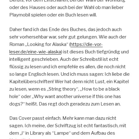
Berufs, vor dem Einschlafen, bei der Wahl der Wohnung
oder des Hauses oder auch bei der Wahl ob man lieber
Playmobil spielen oder ein Buch lesen will.
Daher fand ich das Ende des Buches, das jedoch auch
sehr vorhersehbar war, sehr gut gelungen. Wie auch der
Roman „Looking for Alaska“ (
https://die-vor-
leser.de/eine-wie-alaska
) ist dieses Buch tiefgründig und
intelligent geschrieben. Auch der Schreibstil ist echt
flüssig zu lesen und ich empfehle es allen, die noch nicht
so lange Englisch lesen. Und ich muss sagen: Ich liebe die
Kapitelüberschriften! Wer hat denn nicht Lust, ein Kapitel
zu lesen, wenn es „String theory“, „How to be a black
hole“ oder „Why want another universe if this one has
dogs?“ heißt. Das regt doch geradezu zum Lesen an.
Das Cover passt einfach. Mehr kann man dazu nicht
sagen. Ich meine, der Schriftzug ist echt fantastisch, mit
dem „i“ in Library als “Lampe“ und dem Aufbau des