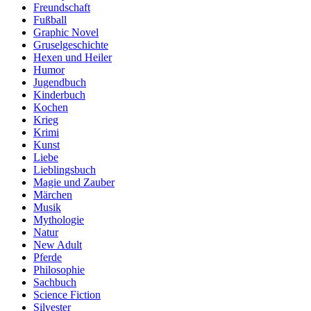
Freundschaft
Fußball
Graphic Novel
Gruselgeschichte
Hexen und Heiler
Humor
Jugendbuch
Kinderbuch
Kochen
Krieg
Krimi
Kunst
Liebe
Lieblingsbuch
Magie und Zauber
Märchen
Musik
Mythologie
Natur
New Adult
Pferde
Philosophie
Sachbuch
Science Fiction
Silvester