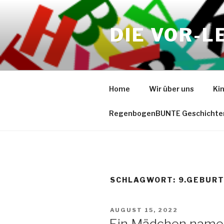
Zum
Inhalt
DIE VOR-L
springen
Home
Wir über uns
Ki
RegenbogenBUNTE Geschichte
SCHLAGWORT:
9.GEBUR
VERÖFFENTLICHT
AUGUST 15, 2022
AM
Ein Mädchen namen