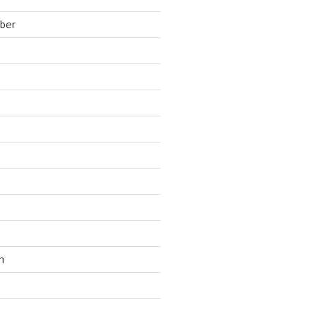
ber
n