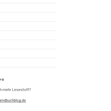
d
OG
h mehr Lesestoff?
gendbuchblog.de