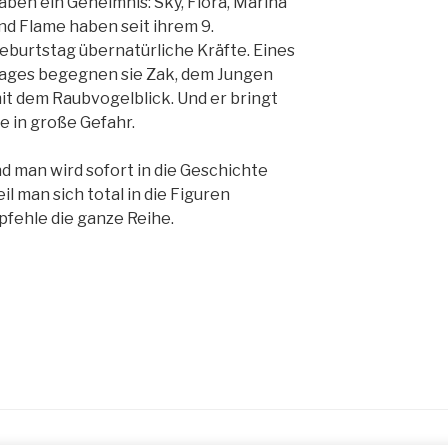
aben ein Geheimnis: Sky, Flora, Marina
nd Flame haben seit ihrem 9.
eburtstag übernatürliche Kräfte. Eines
ages begegnen sie Zak, dem Jungen
it dem Raubvogelblick. Und er bringt
ie in große Gefahr.
nd man wird sofort in die Geschichte
il man sich total in die Figuren
pfehle die ganze Reihe.