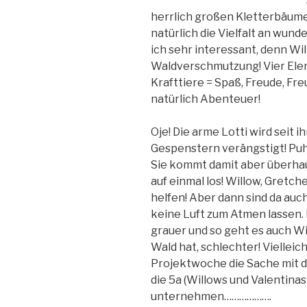
herrlich großen Kletterbäume
natürlich die Vielfalt an wund
ich sehr interessant, denn Wi
Waldverschmutzung! Vier Elem
Krafttiere = Spaß, Freude, F
natürlich Abenteuer!
Oje! Die arme Lotti wird seit
Gespenstern verängstigt! Puh,
Sie kommt damit aber überhau
auf einmal los! Willow, Gretc
helfen! Aber dann sind da au
keine Luft zum Atmen lassen.
grauer und so geht es auch Wi
Wald hat, schlechter! Vielleic
Projektwoche die Sache mit d
die 5a (Willows und Valentina
unternehmen……………….