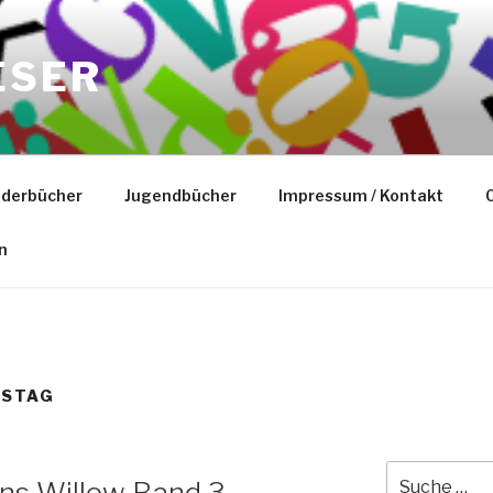
ESER
nderbücher
Jugendbücher
Impressum / Kontakt
C
n
TSTAG
Suche
s Willow Band 3 –