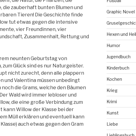
sehr, die Natur, die Pflanzen, die
Fußball
, die zauberhaft bunten Blumen und
Graphic Novel
erbaren Tieren! Die Geschichte finde
llow tut etwas gegen die intensive
Gruselgeschic
ente, vier Freundinnen, vier
Hexen und Hei
reundschaft, Zusammenhalt, Rettung und
Humor
Jugendbuch
 ihrem neunten Geburtstag von
 zum Glück sind es nur Naturgeister.
Kinderbuch
pt nicht zurecht, denn alle plappern
Kochen
hen und Valentina müssen unbedingt
ch noch die Grams, welche den Bäumen
Krieg
 Der Wald wird immer lebloser und
Krimi
llow, die eine große Verbindung zum
ht kann Willow der Klasse bei der
Kunst
em Müll erklären und eventuell kann
s Klasse) auch etwas gegen den Gram
Liebe
Lieblingsbuch