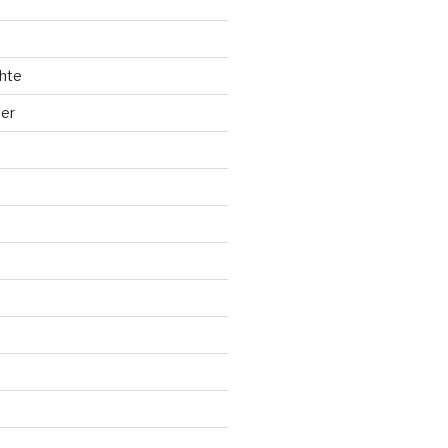
hte
ler