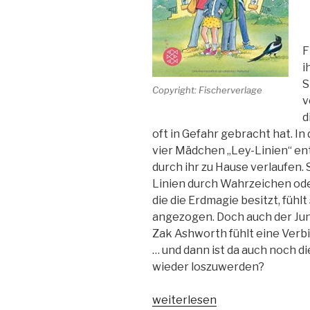
F
i
S
Copyright: Fischerverlage
v
d
oft in Gefahr gebracht hat. In
vier Mädchen „Ley-Linien“ ent
durch ihr zu Hause verlaufen. 
Linien durch Wahrzeichen ode
die die Erdmagie besitzt, fühl
angezogen. Doch auch der Ju
Zak Ashworth fühlt eine Verbi
… und dann ist da auch noch die
wieder loszuwerden?
„Vier
weiterlesen