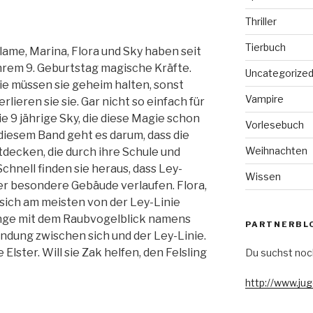
Thriller
Tierbuch
lame, Marina, Flora und Sky haben seit
hrem 9. Geburtstag magische Kräfte.
Uncategorize
ie müssen sie geheim halten, sonst
Vampire
erlieren sie sie. Gar nicht so einfach für
ie 9 jährige Sky, die diese Magie schon
Vorlesebuch
 diesem Band geht es darum, dass die
Weihnachten
decken, die durch ihre Schule und
Schnell finden sie heraus, dass Ley-
Wissen
r besondere Gebäude verlaufen. Flora,
t sich am meisten von der Ley-Linie
nge mit dem Raubvogelblick namens
PARTNERBL
ndung zwischen sich und der Ley-Linie.
 Elster. Will sie Zak helfen, den Felsling
Du suchst noc
http://www.ju