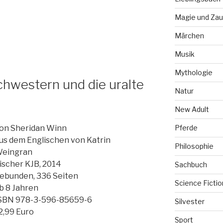
Magie und Zau
Märchen
Musik
Mythologie
chwestern und die uralte
Natur
New Adult
Pferde
on Sheridan Winn
us dem Englischen von Katrin
Philosophie
eingran
ischer KJB, 2014
Sachbuch
ebunden, 336 Seiten
Science Fictio
b 8 Jahren
SBN 978-3-596-85659-6
Silvester
2,99 Euro
Sport