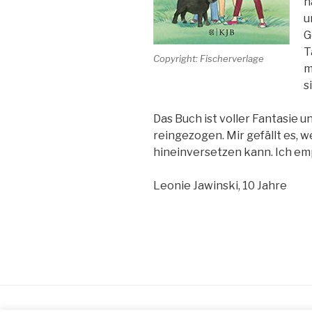
h
u
G
T
Copyright: Fischerverlage
m
s
Das Buch ist voller Fantasie u
reingezogen. Mir gefällt es, we
hineinversetzen kann. Ich em
Leonie Jawinski, 10 Jahre