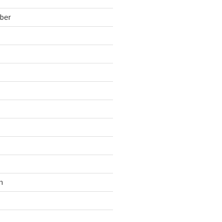
ber
n