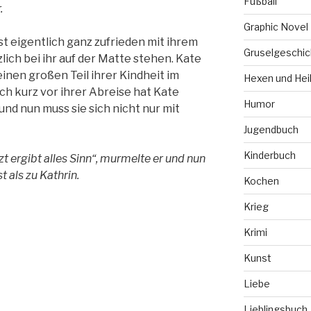
Fußball
.
Graphic Novel
st eigentlich ganz zufrieden mit ihrem
Gruselgeschic
zlich bei ihr auf der Matte stehen. Kate
inen großen Teil ihrer Kindheit im
Hexen und Hei
h kurz vor ihrer Abreise hat Kate
Humor
nd nun muss sie sich nicht nur mit
Jugendbuch
Kinderbuch
tzt ergibt alles Sinn“, murmelte er und nun
t als zu Kathrin.
Kochen
Krieg
Krimi
Kunst
Liebe
Lieblingsbuch