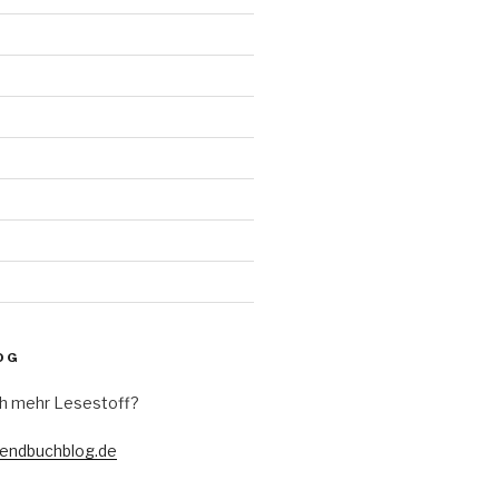
d
OG
h mehr Lesestoff?
gendbuchblog.de