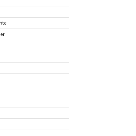
hte
ler