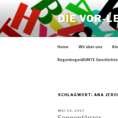
Zum
Inhalt
DIE VOR-L
springen
Home
Wir über uns
Ki
RegenbogenBUNTE Geschichte
SCHLAGWORT:
ANA JERO
VERÖFFENTLICHT
MAI 22, 2017
AM
Sonnentänzer