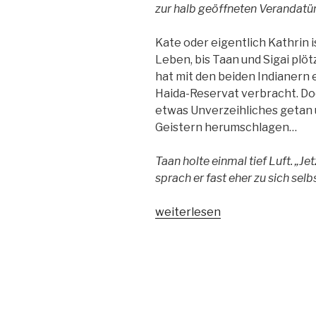
zur halb geöffneten Verandatür
Kate oder eigentlich Kathrin i
Leben, bis Taan und Sigai plöt
hat mit den beiden Indianern e
Haida-Reservat verbracht. Doc
etwas Unverzeihliches getan u
Geistern herumschlagen…
Taan holte einmal tief Luft. „Je
sprach er fast eher zu sich selbs
„Sonnentänzer“
weiterlesen