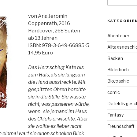
nach:
von Ana Jeromin
KATEGORIE
Coppenrath, 2016
Hardcover, 268 Seiten
Abenteuer
ab 13 Jahren
ISBN: 978-3-649-66885-5
Alltagsgeschi
14,95 Euro
Backen
Das Herz schlug Kate bis
Bilderbuch
zum Hals, als sie langsam
Biographie
die Hand ausstreckte. Mit
gespitzten Ohren horchte
comic
sie in die Stille. Sie wusste
Detektivgesc
nicht, was passieren würde,
wenn sie jemand im Haus
Fantasy
des Chiefs erwischte. Aber
sie wollte es lieber nicht
Freundschaft
einmal warf sie einen schnellen Blick