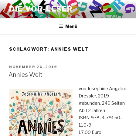
Zum
DIE VOR-LESER
Inhalt
springen
Menü
SCHLAGWORT:
ANNIES WELT
VERÖFFENTLICHT
NOVEMBER 26, 2019
AM
Annies Welt
von Josephine Angelini
Dressler, 2019
gebunden, 240 Seiten
Ab 12 Jahren
ISBN 978-3-79150-
110-9
17,00 Euro