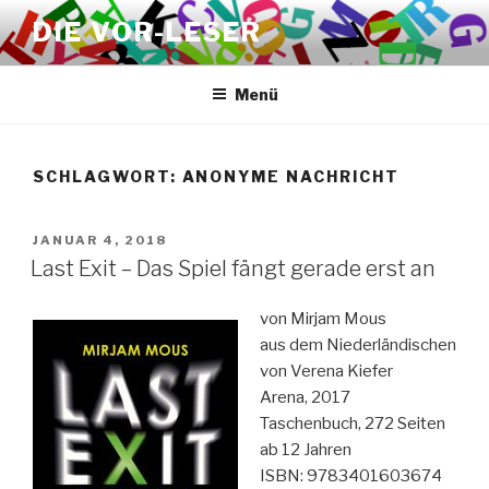
Zum
DIE VOR-LESER
Inhalt
springen
Menü
SCHLAGWORT:
ANONYME NACHRICHT
VERÖFFENTLICHT
JANUAR 4, 2018
AM
Last Exit – Das Spiel fängt gerade erst an
von Mirjam Mous
aus dem Niederländischen
von Verena Kiefer
Arena, 2017
Taschenbuch, 272 Seiten
ab 12 Jahren
ISBN: 9783401603674