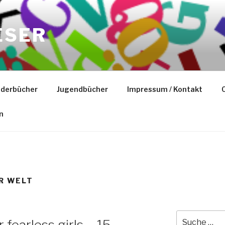
ESER
nderbücher
Jugendbücher
Impressum / Kontakt
C
n
R WELT
Suche
r fearless girls – 15