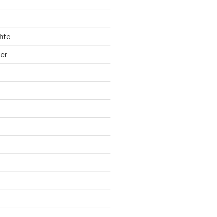
hte
ler