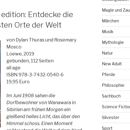
Magie und Zau
 edition: Entdecke die
Märchen
ten Orte der Welt
Musik
von Dylan Thuras und Rosemary
Mythologie
Mosco
Natur
Loewe, 2019
gebunden, 112 Seiten
New Adult
all age
Pferde
ISBN 978-3-7432-0540-6
19,95 Euro
Philosophie
Im Juni 1908 sahen die
Sachbuch
Dorfbewohner von Wanawara in
Science Fictio
Sibirien am frühen Morgen ein
gleißend helles Licht, das über den
Silvester
Himmel schoss. Einen Moment
Sport