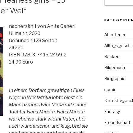
nach:
ler Welt
KATEGORIE
nacherzählt von Anita Ganeri
Ullmann, 2020
Abenteuer
Gebunden,128 Seiten
Alltagsgeschi
all age
ISBN 978-3-7415-2459-2
Backen
14,90 Euro
Bilderbuch
Biographie
comic
In einem Dorf am gewaltigen Fluss
Niger in Westafrika lebte einst ein
Detektivgesc
Mann namens Fara Maka mit seiner
Tochter Nana Miriam. Nana Miriam
Fantasy
war ebenso stark wie ihr Vater, aber
Freundschaft
auch wunderschön und klug. Und sie