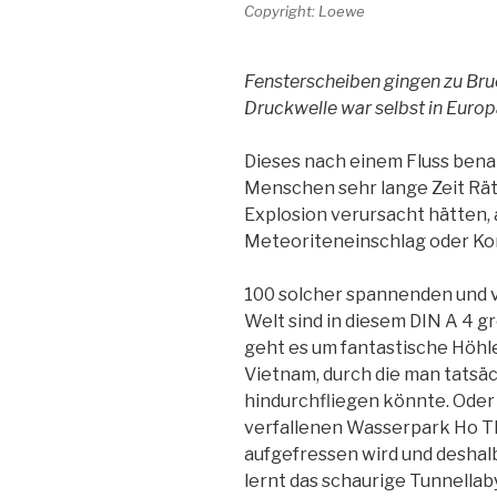
Copyright: Loewe
Fensterscheiben gingen zu Bru
Druckwelle war selbst in Europ
Dieses nach einem Fluss ben
Menschen sehr lange Zeit Räts
Explosion verursacht hätten,
Meteoriteneinschlag oder K
100 solcher spannenden und ve
Welt sind in diesem DIN A 4 g
geht es um fantastische Höhl
Vietnam, durch die man tatsäc
hindurchfliegen könnte. Ode
verfallenen Wasserpark Ho T
aufgefressen wird und deshalb
lernt das schaurige Tunnella