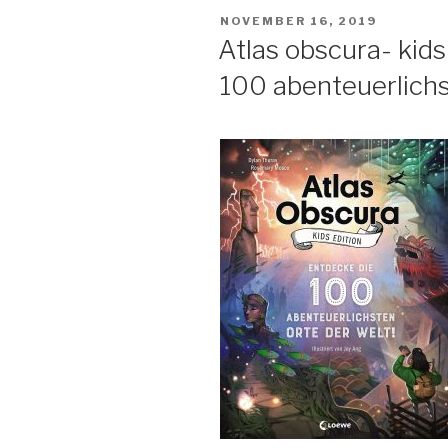
girls
VERÖFFENTLICHT
NOVEMBER 16, 2019
–
AM
Atlas obscura- kids
15
100 abenteuerlichs
Erzählungen
aus
aller
Welt“