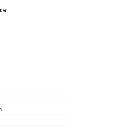
ber
n