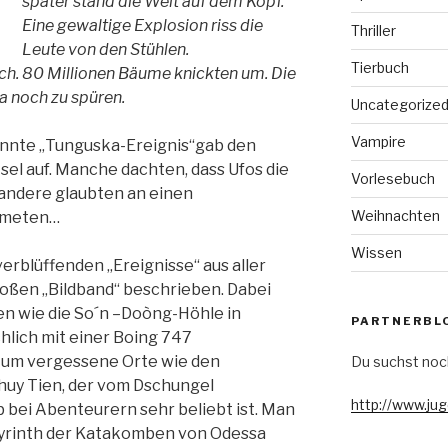
später stand die Welt auf dem Kopf.
Eine gewaltige Explosion riss die
Thriller
Leute von den Stühlen.
Tierbuch
ch. 80 Millionen Bäume knickten um. Die
a noch zu spüren.
Uncategorize
Vampire
annte „Tunguska-Ereignis“gab den
el auf. Manche dachten, dass Ufos die
Vorlesebuch
 andere glaubten an einen
Weihnachten
ometen…
Wissen
rblüffenden „Ereignisse“ aus aller
roßen „Bildband“ beschrieben. Dabei
en wie die So´n –Doòng-Höhle in
PARTNERBL
hlich mit einer Boing 747
r um vergessene Orte wie den
Du suchst noc
huy Tien, der vom Dschungel
http://www.ju
 bei Abenteurern sehr beliebt ist. Man
byrinth der Katakomben von Odessa