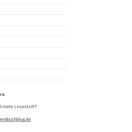
d
OG
h mehr Lesestoff?
gendbuchblog.de