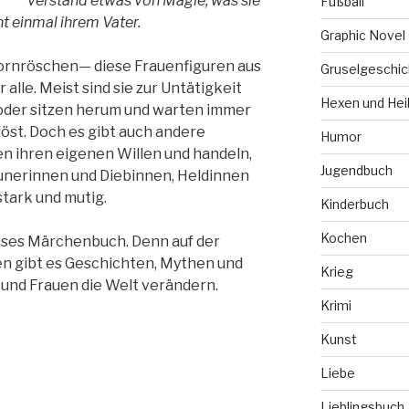
verstand etwas von Magie, was sie
Fußball
t einmal ihrem Vater.
Graphic Novel
ornröschen— diese Frauenfiguren aus
Gruselgeschic
lle. Meist sind sie zur Untätigkeit
Hexen und Hei
 oder sitzen herum und warten immer
rlöst. Doch es gibt auch andere
Humor
n ihren eigenen Willen und handeln,
Jugendbuch
aunerinnen und Diebinnen, Heldinnen
stark und mutig.
Kinderbuch
Kochen
eses Märchenbuch. Denn auf der
en gibt es Geschichten, Mythen und
Krieg
und Frauen die Welt verändern.
Krimi
Kunst
Liebe
Lieblingsbuch