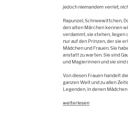
jedoch niemandem verriet, nich
Rapunzel, Schneewittchen, D
den alten Märchen kennen wir a
verdammt, sie stehen, liegen
nur auf den Prinzen, der sie e
Mädchen und Frauen. Sie habe
anstatt zu warten. Sie sind G
und Magierinnen und sie sind 
Von diesen Frauen handelt di
ganzen Welt und zu allen Zeit
Legenden, in denen Mädchen 
„Fantastic
weiterlesen
stories
for
fearless