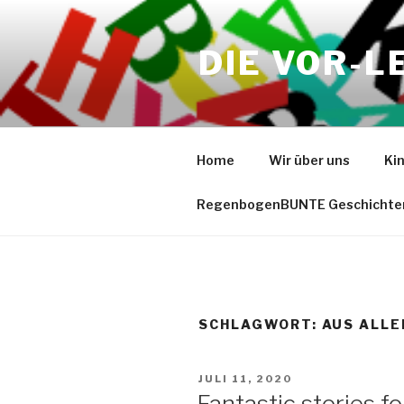
Zum
Inhalt
DIE VOR-L
springen
Home
Wir über uns
Ki
RegenbogenBUNTE Geschichte
SCHLAGWORT:
AUS ALLE
VERÖFFENTLICHT
JULI 11, 2020
AM
Fantastic stories fo