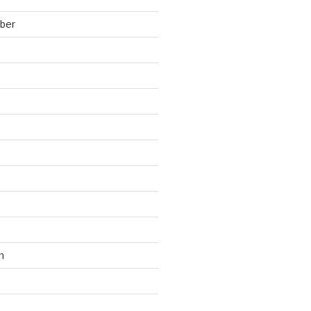
ber
n