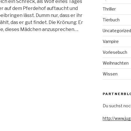
lch ein Schreck, als Wolf eines Tages
r auf dem Pferdehof auftaucht und
Thriller
beibringen lässt. Dumm nur, dass er ihr
Tierbuch
lt, das er gut findet. Die Krönung: Er
lfe, dieses Mädchen anzusprechen….
Uncategorize
Vampire
Vorlesebuch
Weihnachten
Wissen
PARTNERBL
Du suchst noc
http://www.ju