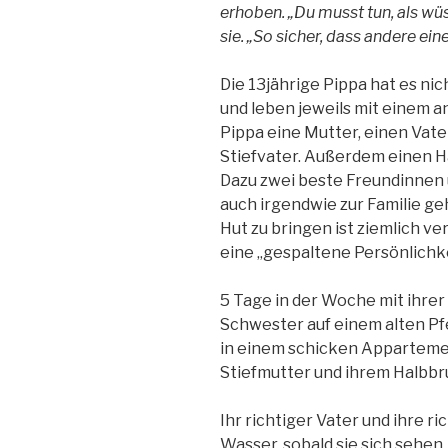
erhoben. „Du musst tun, als wüs
sie. „So sicher, dass andere ein
Die 13jährige Pippa hat es nic
und leben jeweils mit einem 
Pippa eine Mutter, einen Vate
Stiefvater. Außerdem einen H
Dazu zwei beste Freundinnen 
auch irgendwie zur Familie ge
Hut zu bringen ist ziemlich ve
eine „gespaltene Persönlichke
5 Tage in der Woche mit ihrer
Schwester auf einem alten 
in einem schicken Appartement
Stiefmutter und ihrem Halbbr
Ihr richtiger Vater und ihre r
Wasser, sobald sie sich sehen,