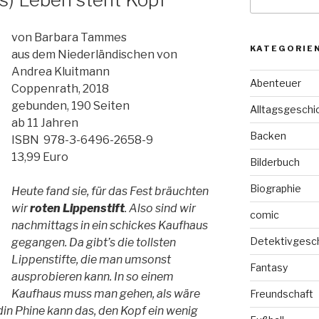
nach:
von Barbara Tammes
KATEGORIE
aus dem Niederländischen von
Andrea Kluitmann
Abenteuer
Coppenrath, 2018
gebunden, 190 Seiten
Alltagsgeschi
ab 11 Jahren
Backen
ISBN 978-3-6496-2658-9
13,99 Euro
Bilderbuch
Biographie
Heute fand sie, für das Fest bräuchten
wir
roten Lippenstift
. Also sind wir
comic
nachmittags in ein schickes Kaufhaus
Detektivgesc
gegangen. Da gibt’s die tollsten
Lippenstifte, die man umsonst
Fantasy
ausprobieren kann. In so einem
Kaufhaus muss man gehen, als wäre
Freundschaft
in Phine kann das, den Kopf ein wenig