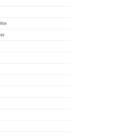
hte
ler