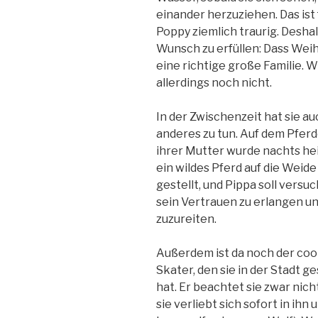
einander herzuziehen. Das ist
Poppy ziemlich traurig. Desha
Wunsch zu erfüllen: Dass Wei
eine richtige große Familie. Wi
allerdings noch nicht.
In der Zwischenzeit hat sie au
anderes zu tun. Auf dem Pfer
ihrer Mutter wurde nachts he
ein wildes Pferd auf die Weide
gestellt, und Pippa soll versu
sein Vertrauen zu erlangen un
zuzureiten.
Außerdem ist da noch der coole
Skater, den sie in der Stadt 
hat. Er beachtet sie zwar nich
sie verliebt sich sofort in ih