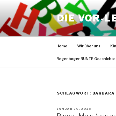
Zum
Inhalt
DIE VOR-L
springen
Home
Wir über uns
Ki
RegenbogenBUNTE Geschichte
SCHLAGWORT:
BARBARA
VERÖFFENTLICHT
JANUAR 20, 2018
AM
Pippa- Mein (ganze