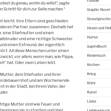
Fußball
stest du genau, wohin du willst“, sagte
en Schritt für dich zur Seite machen.“
Graphic Novel
Gruselgeschic
ht leicht. Ihre Eltern sind geschieden
anderen Partner zusammen. Deshalb hat
Hexen und Hei
r, eine Stiefmutter und einen
Humor
albbruder und eine richtige Schwester.
und einen Exfreund, der eigentlich
Jugendbuch
hört. All diese Menschen unter einen
Kinderbuch
rzwickt, vor allem, wenn man, wie Pippa,
it“ hat. Oder zwei Leben lebt.
Kochen
Krieg
 Mutter, dem Stiefvater und ihrer
Pferdebauernhof, und am Wochenende
Krimi
 in der Stadt, bei ihrem Vater, der
uder.
Kunst
Liebe
ichtige Mutter sind wie Feuer und
 beginnen sie zu streiten und über
Lieblingsbuch