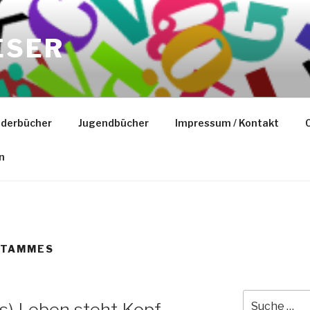
ESER
nderbücher
Jugendbücher
Impressum / Kontakt
C
n
 TAMMES
Suche
s) Leben steht Kopf