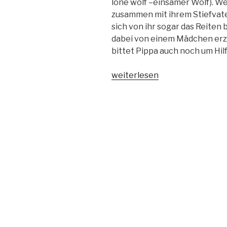
lone wolf –einsamer Wolf). We
zusammen mit ihrem Stiefvate
sich von ihr sogar das Reiten 
dabei von einem Mädchen erzäh
bittet Pippa auch noch um Hi
„Pippa-
weiterlesen
Mein
(ganzes)
Leben
steht
Kopf“