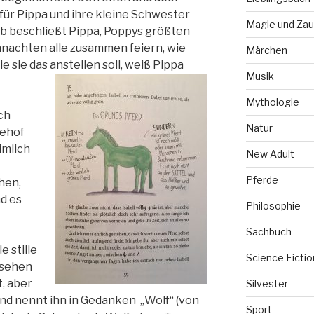
 für Pippa und ihre kleine Schwester
Magie und Zau
lb beschließt Pippa, Poppys größten
hnachten alle zusammen feiern, wie
Märchen
e sie das anstellen soll, weiß Pippa
Musik
Mythologie
ch
Natur
dehof
imlich
New Adult
Pferde
chen,
d es
Philosophie
Sachbuch
 stille
Science Fictio
gesehen
t, aber
Silvester
n und nennt ihn in Gedanken „Wolf“ (von
Sport