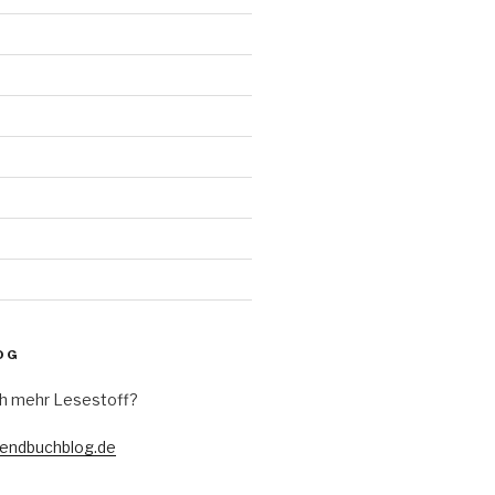
d
OG
h mehr Lesestoff?
gendbuchblog.de