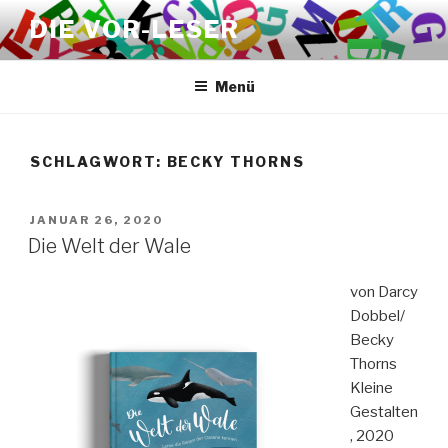
Zum
DIE VOR-LESER
Inhalt
springen
Menü
SCHLAGWORT:
BECKY THORNS
VERÖFFENTLICHT
JANUAR 26, 2020
AM
Die Welt der Wale
von Darcy
Dobbel/
Becky
Thorns
Kleine
Gestalten
, 2020