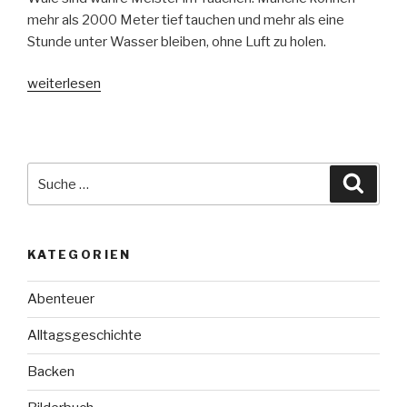
mehr als 2000 Meter tief tauchen und mehr als eine
Stunde unter Wasser bleiben, ohne Luft zu holen.
„Die
weiterlesen
Welt
der
Wale“
Suche
Suche
nach:
KATEGORIEN
Abenteuer
Alltagsgeschichte
Backen