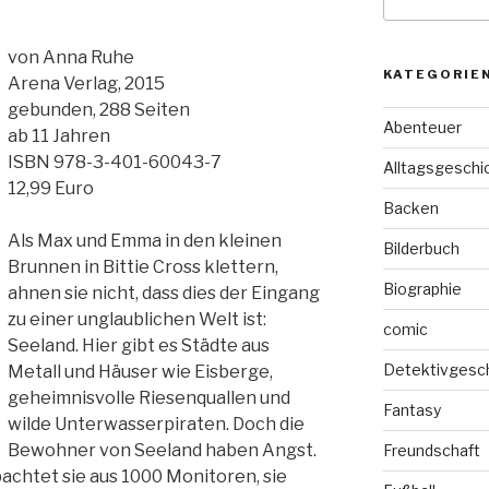
nach:
von Anna Ruhe
KATEGORIE
Arena Verlag, 2015
gebunden, 288 Seiten
Abenteuer
ab 11 Jahren
ISBN 978-3-401-60043-7
Alltagsgeschi
12,99 Euro
Backen
Als Max und Emma in den kleinen
Bilderbuch
Brunnen in Bittie Cross klettern,
Biographie
ahnen sie nicht, dass dies der Eingang
zu einer unglaublichen Welt ist:
comic
Seeland. Hier gibt es Städte aus
Detektivgesc
Metall und Häuser wie Eisberge,
geheimnisvolle Riesenquallen und
Fantasy
wilde Unterwasserpiraten. Doch die
Bewohner von Seeland haben Angst.
Freundschaft
achtet sie aus 1000 Monitoren, sie