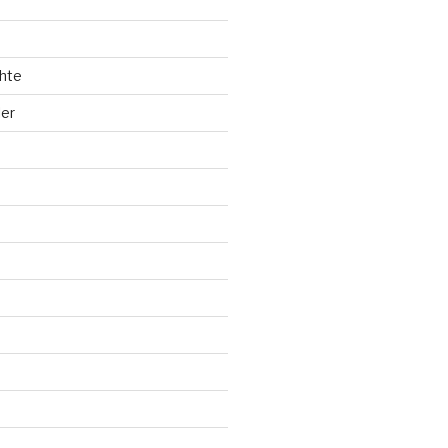
hte
ler