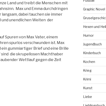
Fußball
anze Land und treibt die Menschen mit
ahnsinn. Max und Emma durchdringen
Graphic Novel
r langsam, dabei tauchen sie immer
Gruselgeschic
el und unendlichen Weiten der
Hexen und Hei
Humor
 auf Spuren von Max Vater, einem
ahren spurlos verschwunden ist. Max
Jugendbuch
 ein gummiartiger Brief und eine Brille
Kinderbuch
f sind die skrupellosen Machthaber
raubender Wettlauf gegen die Zeit
Kochen
Krieg
Krimi
Kunst
Liebe
Lieblingsbuch