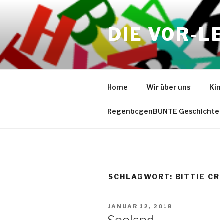
Zum
Inhalt
DIE VOR-L
springen
Home
Wir über uns
Ki
RegenbogenBUNTE Geschichte
SCHLAGWORT:
BITTIE C
VERÖFFENTLICHT
JANUAR 12, 2018
AM
Seeland