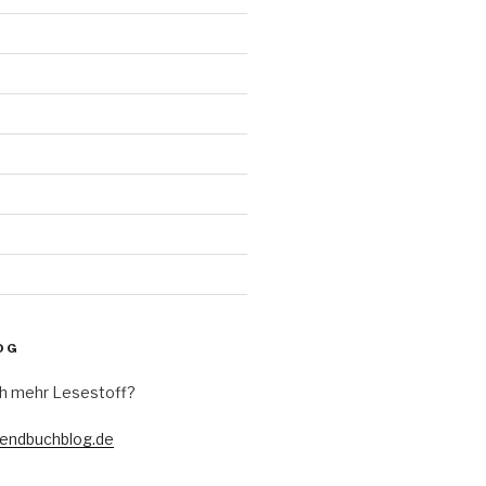
d
OG
h mehr Lesestoff?
gendbuchblog.de