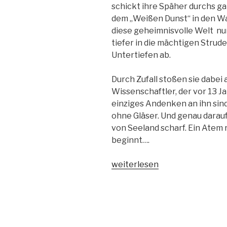
schickt ihre Späher durchs g
dem „Weißen Dunst“ in den W
diese geheimnisvolle Welt nu
tiefer in die mächtigen Strud
Untertiefen ab.
Durch Zufall stoßen sie dabei
Wissenschaftler, der vor 13 J
einziges Andenken an ihn sind
ohne Gläser. Und genau darau
von Seeland scharf. Ein Atem 
beginnt….
„Seeland“
weiterlesen