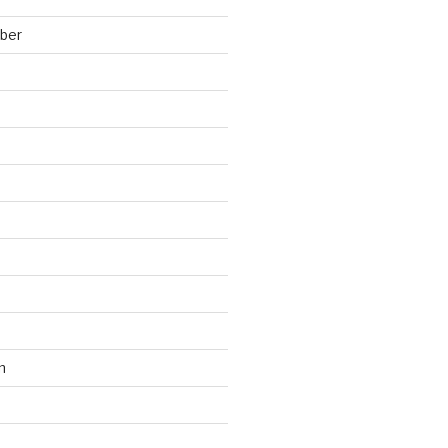
ber
n