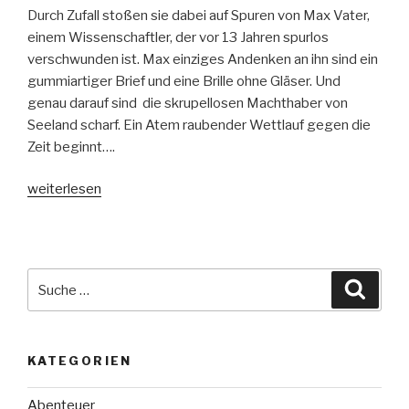
Durch Zufall stoßen sie dabei auf Spuren von Max Vater,
einem Wissenschaftler, der vor 13 Jahren spurlos
verschwunden ist. Max einziges Andenken an ihn sind ein
gummiartiger Brief und eine Brille ohne Gläser. Und
genau darauf sind die skrupellosen Machthaber von
Seeland scharf. Ein Atem raubender Wettlauf gegen die
Zeit beginnt….
„Seeland“
weiterlesen
Suche
Suche
nach:
KATEGORIEN
Abenteuer