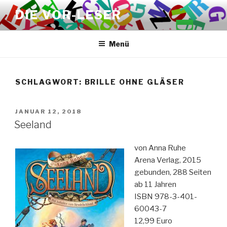
Zum
DIE VOR-LESER
Inhalt
springen
Menü
SCHLAGWORT:
BRILLE OHNE GLÄSER
VERÖFFENTLICHT
JANUAR 12, 2018
AM
Seeland
von Anna Ruhe
Arena Verlag, 2015
gebunden, 288 Seiten
ab 11 Jahren
ISBN 978-3-401-
60043-7
12,99 Euro