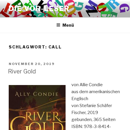
Zum
DIE VOR-LESER
Inhalt
springen
Menü
SCHLAGWORT:
CALL
VERÖFFENTLICHT
NOVEMBER 20, 2019
AM
River Gold
von Allie Condie
aus dem amerikanischen
Englisch
von Stefanie Schäfer
Fischer, 2019
gebunden, 365 Seiten
ISBN: 978-3-8414-