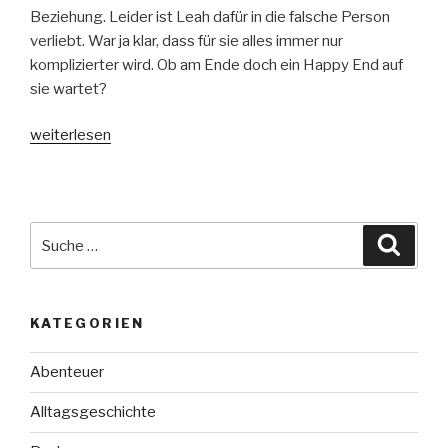
Beziehung. Leider ist Leah dafür in die falsche Person
verliebt. War ja klar, dass für sie alles immer nur
komplizierter wird. Ob am Ende doch ein Happy End auf
sie wartet?
„Ein
weiterlesen
Happyend
ist
erst
der
Suche
Suche
Anfang“
nach:
KATEGORIEN
Abenteuer
Alltagsgeschichte