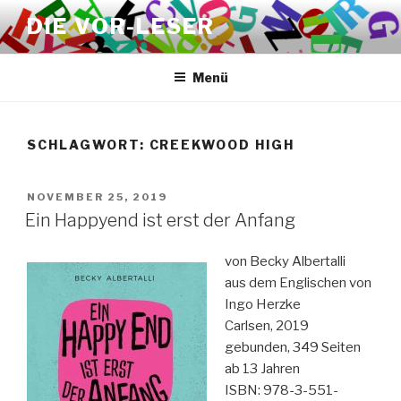
Zum
DIE VOR-LESER
Inhalt
springen
Menü
SCHLAGWORT:
CREEKWOOD HIGH
VERÖFFENTLICHT
NOVEMBER 25, 2019
AM
Ein Happyend ist erst der Anfang
von Becky Albertalli
aus dem Englischen von
Ingo Herzke
Carlsen, 2019
gebunden, 349 Seiten
ab 13 Jahren
ISBN: 978-3-551-