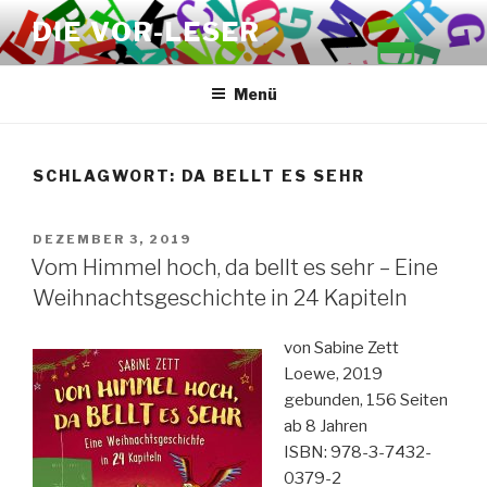
Zum
DIE VOR-LESER
Inhalt
springen
Menü
SCHLAGWORT:
DA BELLT ES SEHR
VERÖFFENTLICHT
DEZEMBER 3, 2019
AM
Vom Himmel hoch, da bellt es sehr – Eine
Weihnachtsgeschichte in 24 Kapiteln
von Sabine Zett
Loewe, 2019
gebunden, 156 Seiten
ab 8 Jahren
ISBN: 978-3-7432-
0379-2