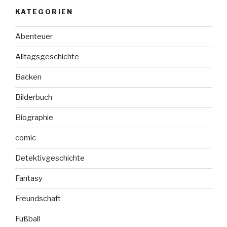
–
KATEGORIEN
Eine
Weihnachtsgeschichte
Abenteuer
in
24
Alltagsgeschichte
Kapiteln“
Backen
Bilderbuch
Biographie
comic
Detektivgeschichte
Fantasy
Freundschaft
Fußball