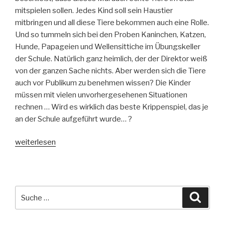
mitspielen sollen. Jedes Kind soll sein Haustier
mitbringen und all diese Tiere bekommen auch eine Rolle.
Und so tummeln sich bei den Proben Kaninchen, Katzen,
Hunde, Papageien und Wellensittiche im Übungskeller
der Schule. Natürlich ganz heimlich, der der Direktor weiß
von der ganzen Sache nichts. Aber werden sich die Tiere
auch vor Publikum zu benehmen wissen? Die Kinder
müssen mit vielen unvorhergesehenen Situationen
rechnen … Wird es wirklich das beste Krippenspiel, das je
an der Schule aufgeführt wurde… ?
„Vom
weiterlesen
Himmel
hoch,
da
bellt
Suche
Suche
es
nach:
sehr