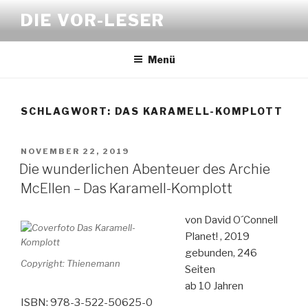
Zum
DIE VOR-LESER
Inhalt
springen
Menü
SCHLAGWORT:
DAS KARAMELL-KOMPLOTT
VERÖFFENTLICHT
NOVEMBER 22, 2019
AM
Die wunderlichen Abenteuer des Archie
McEllen – Das Karamell-Komplott
von David O´Connell
Planet! , 2019
gebunden, 246
Copyright: Thienemann
Seiten
ab 10 Jahren
ISBN: 978-3-522-50625-0