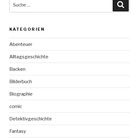
Archie
Suche
Suche
McEllen
nach:
–
Das
KATEGORIEN
Karamell-
Komplott“
Abenteuer
Alltagsgeschichte
Backen
Bilderbuch
Biographie
comic
Detektivgeschichte
Fantasy