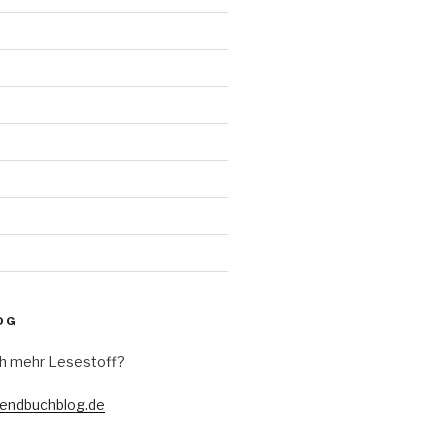
d
OG
h mehr Lesestoff?
gendbuchblog.de