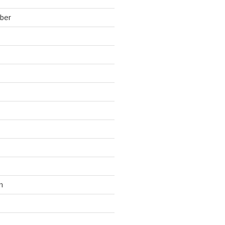
ber
n