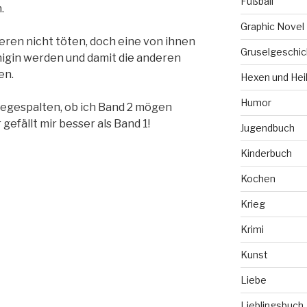
Fußball
.
Graphic Novel
eren nicht töten, doch eine von ihnen
Gruselgeschic
önigin werden und damit die anderen
en.
Hexen und Hei
Humor
iegespalten, ob ich Band 2 mögen
gefällt mir besser als Band 1!
Jugendbuch
Kinderbuch
Kochen
Krieg
Krimi
Kunst
Liebe
Lieblingsbuch