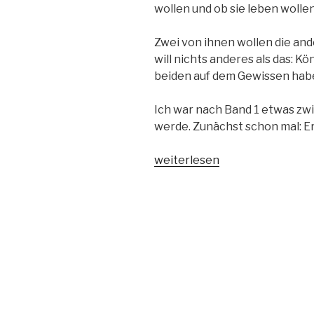
wollen und ob sie leben wollen
Zwei von ihnen wollen die and
will nichts anderes als das: K
beiden auf dem Gewissen hab
Ich war nach Band 1 etwas zw
werde. Zunächst schon mal: Er 
„Der
weiterlesen
schwarze
Thron
Band
2-
Die
Königin“