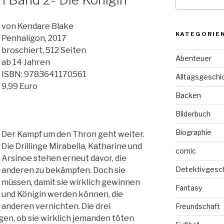
nach:
von Kendare Blake
KATEGORIE
Penhaligon, 2017
broschiert, 512 Seiten
Abenteuer
ab 14 Jahren
ISBN: 9783641170561
Alltagsgeschi
9,99 Euro
Backen
Bilderbuch
Biographie
Der Kampf um den Thron geht weiter.
Die Drillinge Mirabella, Katharine und
comic
Arsinoe stehen erneut davor, die
Detektivgesc
anderen zu bekämpfen. Doch sie
müssen, damit sie wirklich gewinnen
Fantasy
und Königin werden können, die
anderen vernichten. Die drei
Freundschaft
n, ob sie wirklich jemanden töten