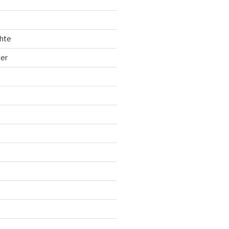
hte
ler