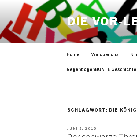
Zum
Inhalt
DIE VOR-L
springen
Home
Wir über uns
Ki
RegenbogenBUNTE Geschichte
SCHLAGWORT:
DIE KÖNIG
VERÖFFENTLICHT
JUNI 5, 2019
AM
Der schwarze Thron