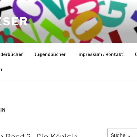
ESER
nderbücher
Jugendbücher
Impressum / Kontakt
C
n
IN
Suche
 Band 2- Die Königin