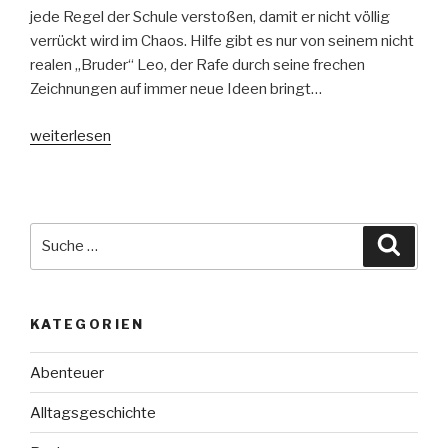
jede Regel der Schule verstoßen, damit er nicht völlig
verrückt wird im Chaos. Hilfe gibt es nur von seinem nicht
realen „Bruder“ Leo, der Rafe durch seine frechen
Zeichnungen auf immer neue Ideen bringt…
„School
weiterlesen
survival
–
Die
schlimmsten
Suche
Suche
Jahre
nach:
meines
Lebens“
KATEGORIEN
Abenteuer
Alltagsgeschichte