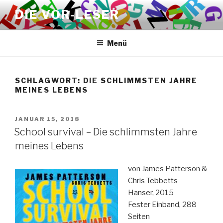
Zum
DIE VOR-LESER
Inhalt
springen
Menü
SCHLAGWORT:
DIE SCHLIMMSTEN JAHRE
MEINES LEBENS
VERÖFFENTLICHT
JANUAR 15, 2018
AM
School survival – Die schlimmsten Jahre
meines Lebens
von James Patterson &
Chris Tebbetts
Hanser, 2015
Fester Einband, 288
Seiten