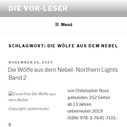
Zum
DIE VOR-LESER
Inhalt
springen
Menü
SCHLAGWORT:
DIE WÖLFE AUS DEM NEBEL
VERÖFFENTLICHT
NOVEMBER 15, 2019
AM
Die Wölfe aus dem Nebel- Northern Lights
Band 2
von Christopher Ross
gebunden, 252 Seiten
ab 13 Jahren
Copyright: ueberreuter
ueberreuter, 2019
ISBN: 978-3-7641-7101-
8