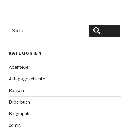
Wölfe
aus
dem
Nebel-
Suche
Suchen
Northern
nach:
Lights
Band
KATEGORIEN
2“
Abenteuer
Alltagsgeschichte
Backen
Bilderbuch
Biographie
comic