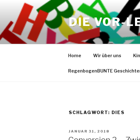
Zum
Inhalt
DIE VOR-L
springen
Home
Wir über uns
Ki
RegenbogenBUNTE Geschichte
SCHLAGWORT:
DIES
VERÖFFENTLICHT
JANUAR 31, 2018
AM
Conversion 2 – Zw