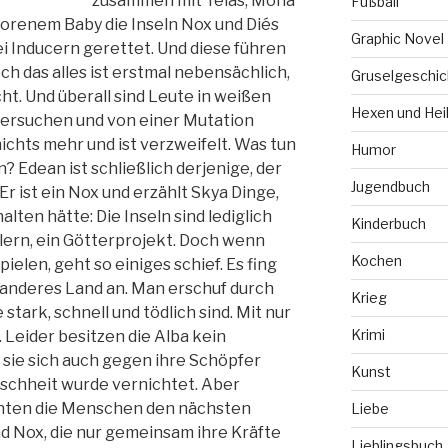
zusammen mit Teias, Mona
Fußball
orenem Baby die Inseln Nox und Diés
Graphic Novel
i Inducern gerettet. Und diese führen
och das alles ist erstmal nebensächlich,
Gruselgeschic
ht. Und überall sind Leute in weißen
Hexen und Hei
untersuchen und von einer Mutation
ichts mehr und ist verzweifelt. Was tun
Humor
 Edean ist schließlich derjenige, der
Jugendbuch
 Er ist ein Nox und erzählt Skya Dinge,
alten hätte: Die Inseln sind lediglich
Kinderbuch
lern, ein Götterprojekt. Doch wenn
Kochen
elen, geht so einiges schief. Es fing
 anderes Land an. Man erschuf durch
Krieg
stark, schnell und tödlich sind. Mit nur
Krimi
 Leider besitzen die Alba kein
 sie sich auch gegen ihre Schöpfer
Kunst
schheit wurde vernichtet. Aber
chten die Menschen den nächsten
Liebe
nd Nox, die nur gemeinsam ihre Kräfte
Lieblingsbuch