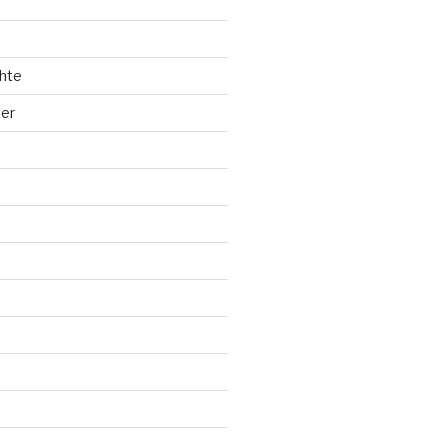
hte
ler