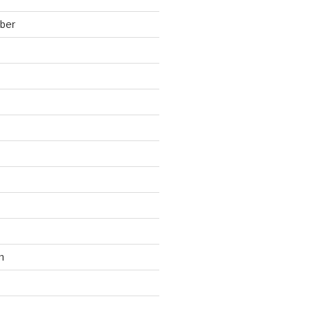
ber
n