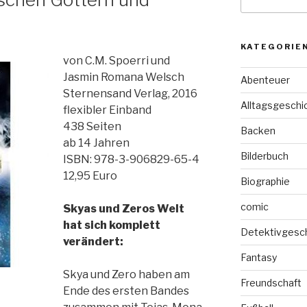
nach:
KATEGORIE
von C.M. Spoerri und
Jasmin Romana Welsch
Abenteuer
Sternensand Verlag, 2016
Alltagsgeschi
flexibler Einband
438 Seiten
Backen
ab 14 Jahren
Bilderbuch
ISBN: 978-3-906829-65-4
12,95 Euro
Biographie
comic
Skyas und Zeros Welt
hat sich komplett
Detektivgesc
verändert:
Fantasy
Skya und Zero haben am
Freundschaft
Ende des ersten Bandes