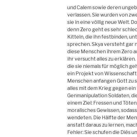
und Calem sowie deren ungeb
verlassen. Sie wurden von zwe
sie in eine völlig neue Welt. D
denn Zero geht es sehr schlec
Kitteln, die ihn festbinden, 
sprechen. Skya versteht gar n
diese Menschen ihrem Zero an?
ihr versucht alles zu erklären.
die sie niemals für möglich geh
ein Projekt von Wissenschaft
Menschen anfangen Gott zu spi
alles mit dem Krieg gegen ein
Genmanipulation Soldaten, die 
einem Ziel: Fressen und Töten.
moralisches Gewissen, sodass
wendeten. Die Hälfte der Men
anstatt daraus zu lernen, ma
Fehler: Sie schufen die Diés u