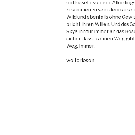
entfesseln können. Allerdings
zusammen zu sein, denn aus d
Wild und ebenfalls ohne Gewi
bricht ihren Willen. Und das S
Skya ihn für immer an das Böse 
sicher, dass es einen Weg gibt
Weg. Immer.
„Conversion
weiterlesen
2
–
Zwischen
Göttern
und
Monstern“