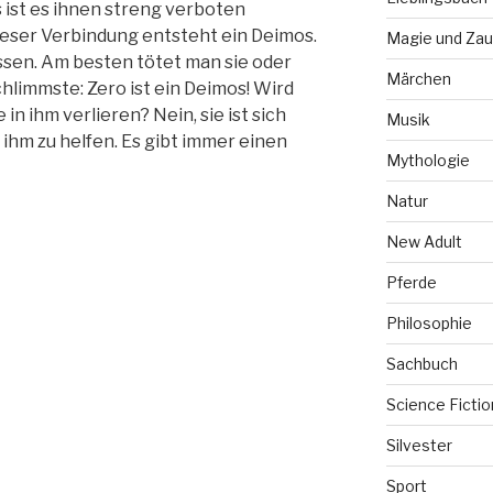
 ist es ihnen streng verboten
ieser Verbindung entsteht ein Deimos.
Magie und Zau
ssen. Am besten tötet man sie oder
Märchen
chlimmste: Zero ist ein Deimos! Wird
in ihm verlieren? Nein, sie ist sich
Musik
 ihm zu helfen. Es gibt immer einen
Mythologie
Natur
New Adult
Pferde
Philosophie
Sachbuch
Science Fictio
Silvester
Sport