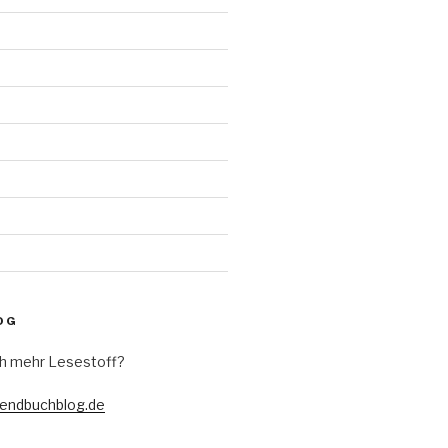
d
OG
h mehr Lesestoff?
gendbuchblog.de