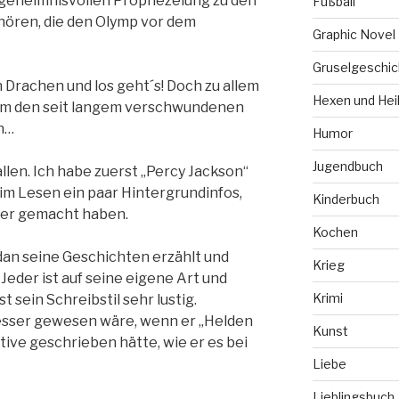
geheimnisvollen Prophezeiung zu den
Fußball
hören, die den Olymp vor dem
Graphic Novel
Gruselgeschic
Drachen und los geht´s! Doch zu allem
Hexen und Hei
em den seit langem verschwundenen
n…
Humor
Jugendbuch
llen. Ich habe zuerst „Percy Jackson“
im Lesen ein paar Hintergrundinfos,
Kinderbuch
ser gemacht haben.
Kochen
rdan seine Geschichten erzählt und
Krieg
Jeder ist auf seine eigene Art und
Krimi
 sein Schreibstil sehr lustig.
 besser gewesen wäre, wenn er „Helden
Kunst
tive geschrieben hätte, wie er es bei
Liebe
Lieblingsbuch