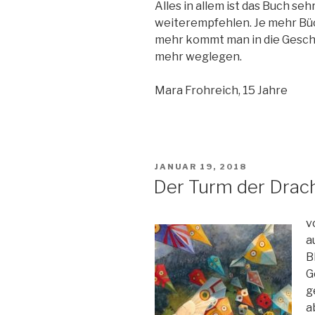
Alles in allem ist das Buch seh
weiterempfehlen. Je mehr Büc
mehr kommt man in die Geschic
mehr weglegen.
Mara Frohreich, 15 Jahre
VERÖFFENTLICHT
JANUAR 19, 2018
AM
Der Turm der Drac
v
a
B
G
g
a