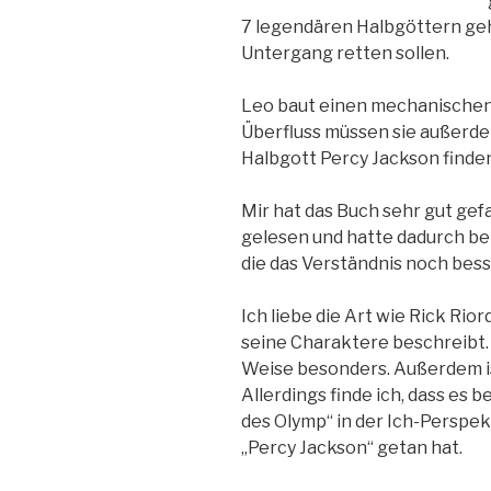
7 legendären Halbgöttern ge
Untergang retten sollen.
Leo baut einen mechanischen 
Überfluss müssen sie außerd
Halbgott Percy Jackson finde
Mir hat das Buch sehr gut gefa
gelesen und hatte dadurch be
die das Verständnis noch bes
Ich liebe die Art wie Rick Rio
seine Charaktere beschreibt. 
Weise besonders. Außerdem ist
Allerdings finde ich, dass es
des Olymp“ in der Ich-Perspek
„Percy Jackson“ getan hat.