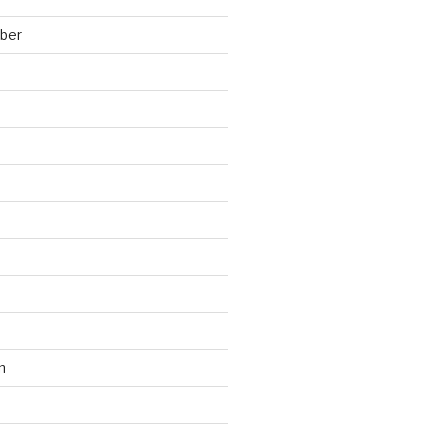
ber
n