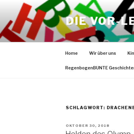
Zum
Inhalt
DIE VOR-L
springen
Home
Wir über uns
Ki
RegenbogenBUNTE Geschichte
SCHLAGWORT:
DRACHEN
VERÖFFENTLICHT
OKTOBER 30, 2018
AM
Helden des Olymp