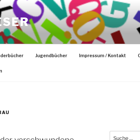
ESER
nderbücher
Jugendbücher
Impressum / Kontakt
C
n
BAU
Suche
-der verschwundene