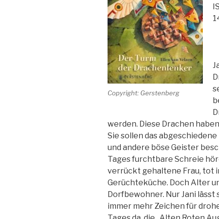
I
1
J
D
s
Copyright: Gerstenberg
b
D
werden. Diese Drachen haben 
Sie sollen das abgeschiedene
und andere böse Geister besc
Tages furchtbare Schreie höre
verrückt gehaltene Frau, tot 
Gerüchteküche. Doch Alter u
Dorfbewohner. Nur Jani lässt 
immer mehr Zeichen für drohen
Tages da, die „Alten Roten Au