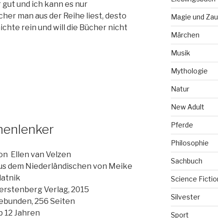
r gut und ich kann es nur
her man aus der Reihe liest, desto
Magie und Zau
hte rein und will die Bücher nicht
Märchen
Musik
Mythologie
Natur
New Adult
Pferde
henlenker
Philosophie
on Ellen van Velzen
Sachbuch
us dem Niederländischen von Meike
latnik
Science Fictio
erstenberg Verlag, 2015
Silvester
ebunden, 256 Seiten
b 12 Jahren
Sport