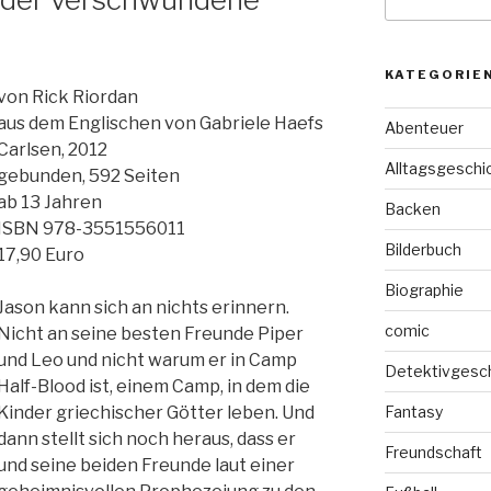
nach:
KATEGORIE
von Rick Riordan
aus dem Englischen von Gabriele Haefs
Abenteuer
Carlsen, 2012
Alltagsgeschi
gebunden, 592 Seiten
ab 13 Jahren
Backen
ISBN 978-3551556011
Bilderbuch
17,90 Euro
Biographie
Jason kann sich an nichts erinnern.
comic
Nicht an seine besten Freunde Piper
und Leo und nicht warum er in Camp
Detektivgesc
Half-Blood ist, einem Camp, in dem die
Kinder griechischer Götter leben. Und
Fantasy
dann stellt sich noch heraus, dass er
Freundschaft
und seine beiden Freunde laut einer