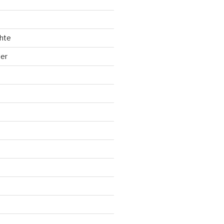
hte
ler