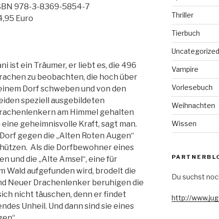
SBN 978-3-8369-5854-7
Thriller
4,95 Euro
Tierbuch
Uncategorize
ani ist ein Träumer, er liebt es, die 496
Vampire
rachen zu beobachten, die hoch über
Vorlesebuch
einem Dorf schweben und von den
eiden speziell ausgebildeten
Weihnachten
rachenlenkern am Himmel gehalten
Wissen
eine geheimnisvolle Kraft, sagt man.
 Dorf gegen die „Alten Roten Augen“
hützen. Als die Dorfbewohner eines
PARTNERBL
n und die „Alte Amsel“, eine für
im Wald aufgefunden wird, brodelt die
Du suchst noc
nd Neuer Drachenlenker beruhigen die
sich nicht täuschen, denn er findet
http://www.ju
des Unheil. Und dann sind sie eines
gen“….