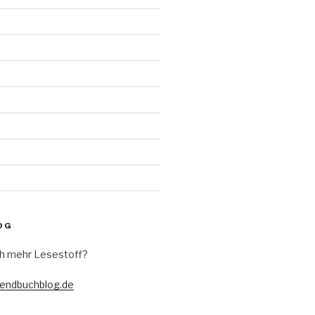
d
OG
h mehr Lesestoff?
gendbuchblog.de