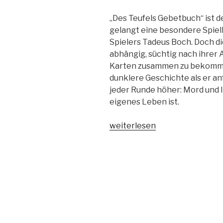
„Des Teufels Gebetbuch“ ist d
gelangt eine besondere Spiel
Spielers Tadeus Boch. Doch di
abhängig, süchtig nach ihrer 
Karten zusammen zu bekommen.
dunklere Geschichte als er an
jeder Runde höher: Mord und I
eigenes Leben ist.
„Des
weiterlesen
Teufels
Gebetbuch“