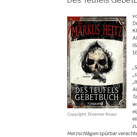
v
D
K
A
I
1
„
„J
„I
Al
Ta
wi
e
Copyright: Droemer Knaur
ei
zu
Herzschlägen spürbar verachte