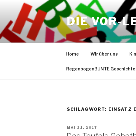
Zum
Inhalt
DIE VOR-L
springen
Home
Wir über uns
Ki
RegenbogenBUNTE Geschichte
SCHLAGWORT:
EINSATZ 
VERÖFFENTLICHT
MAI 21, 2017
AM
Des Teufels Gebet