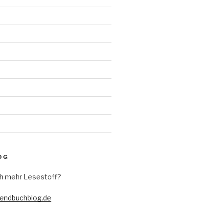
d
OG
h mehr Lesestoff?
gendbuchblog.de