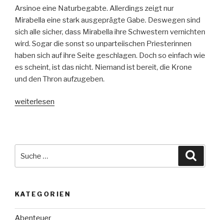
Arsinoe eine Naturbegabte. Allerdings zeigt nur
Mirabella eine stark ausgeprägte Gabe. Deswegen sind
sich alle sicher, dass Mirabella ihre Schwestern vernichten
wird. Sogar die sonst so unparteiischen Priesterinnen
haben sich auf ihre Seite geschlagen. Doch so einfach wie
es scheint, ist das nicht. Niemand ist bereit, die Krone
und den Thron aufzugeben.
„Der
weiterlesen
schwarze
Thron
–
Die
Suche
Suche
Schwestern“
nach:
KATEGORIEN
Abenteuer