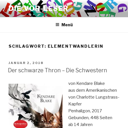
Zum
DIE VOR-LESER
Inhalt
springen
Menü
SCHLAGWORT:
ELEMENTWANDLERIN
VERÖFFENTLICHT
JANUAR 2, 2018
AM
Der schwarze Thron – Die Schwestern
von Kendare Blake
aus dem Amerikanischen
von Charlotte Lungstrass-
Kapfer
Penhaligon, 2017
Gebunden, 448 Seiten
ab 14 Jahren