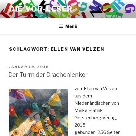
Zum
DIE VOR-LESER
Inhalt
springen
Menü
SCHLAGWORT:
ELLEN VAN VELZEN
VERÖFFENTLICHT
JANUAR 19, 2018
AM
Der Turm der Drachenlenker
von Ellen van Velzen
aus dem
Niederländischen von
Meike Blatnik
Gerstenberg Verlag,
2015
gebunden, 256 Seiten