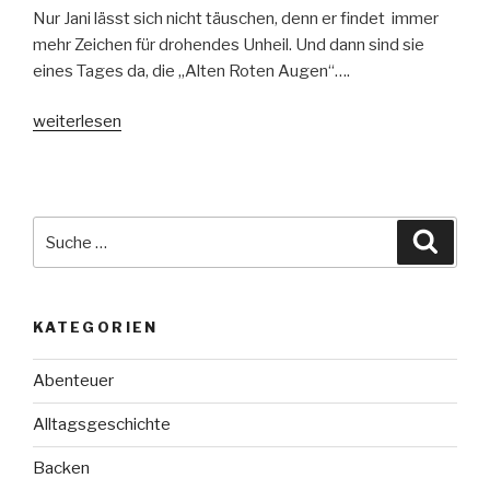
Nur Jani lässt sich nicht täuschen, denn er findet immer
mehr Zeichen für drohendes Unheil. Und dann sind sie
eines Tages da, die „Alten Roten Augen“….
„Der
weiterlesen
Turm
der
Drachenlenker“
Suche
Suche
nach:
KATEGORIEN
Abenteuer
Alltagsgeschichte
Backen