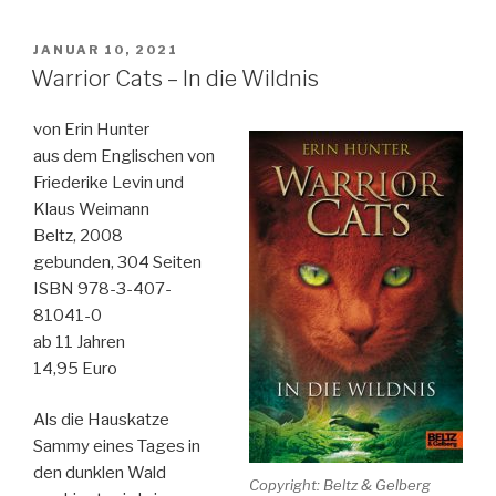
VERÖFFENTLICHT
JANUAR 10, 2021
AM
Warrior Cats – In die Wildnis
von Erin Hunter
aus dem Englischen von
Friederike Levin und
Klaus Weimann
Beltz, 2008
gebunden, 304 Seiten
ISBN 978-3-407-
81041-0
ab 11 Jahren
14,95 Euro
Als die Hauskatze
Sammy eines Tages in
den dunklen Wald
Copyright: Beltz & Gelberg