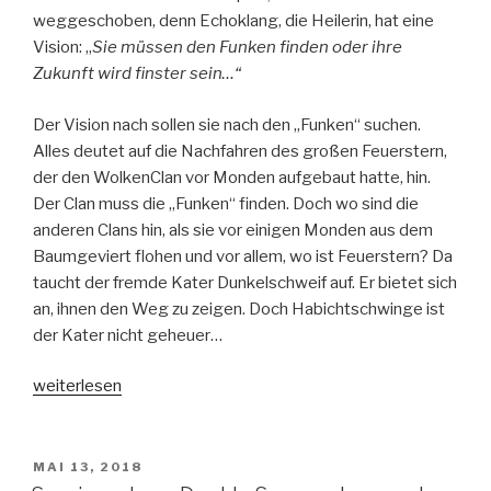
weggeschoben, denn Echoklang, die Heilerin, hat eine
Vision: „
Sie müssen den Funken finden oder ihre
Zukunft wird finster sein…“
Der Vision nach sollen sie nach den „Funken“ suchen.
Alles deutet auf die Nachfahren des großen Feuerstern,
der den WolkenClan vor Monden aufgebaut hatte, hin.
Der Clan muss die „Funken“ finden. Doch wo sind die
anderen Clans hin, als sie vor einigen Monden aus dem
Baumgeviert flohen und vor allem, wo ist Feuerstern? Da
taucht der fremde Kater Dunkelschweif auf. Er bietet sich
an, ihnen den Weg zu zeigen. Doch Habichtschwinge ist
der Kater nicht geheuer…
„Warrior
weiterlesen
Cats-
Special
Adventure-
VERÖFFENTLICHT
MAI 13, 2018
AM
Habichtschwinges