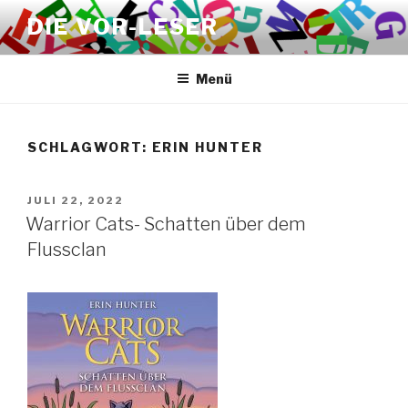
Zum
DIE VOR-LESER
Inhalt
springen
Menü
SCHLAGWORT:
ERIN HUNTER
VERÖFFENTLICHT
JULI 22, 2022
AM
Warrior Cats- Schatten über dem
Flussclan