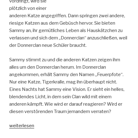
vordringt, wird sie
plötzlich von einer
anderen Katze angegriffen. Dann springen zwei andere,
riesige Katzen aus dem Gebüsch hervor. Sie bieten
Sammy an, ihr gemütliches Leben als Hauskätzchen zu
verlassen und sich dem „Donnerclan“ anzuschließen, weil
der Donnerclan neue Schüler braucht.
Sammy stimmt zu und die anderen Katzen zeigen ihm
alles um den Donnerclan herum. Im Donnerclan
angekommen, erhält Sammy den Namen „Feuerpfote“.
Nur eine Katze, Tigerkralle, mag ihn überhaupt nicht.
Eines Nachts hat Sammy eine Vision. Er sieht ein helles,
blendendes Licht, in dem sein Clan wild mit einem
anderen kämpft. Wie wird er darauf reagieren? Wird er
diesen verstörenden Traum jemandem verraten?
„Warrior
weiterlesen
Cats