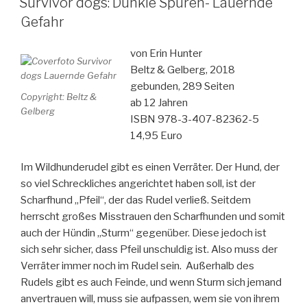
Survivor dogs: Dunkle Spuren- Lauernde
Reise“
Gefahr
von Erin Hunter
Beltz & Gelberg, 2018
gebunden, 289 Seiten
Copyright: Beltz &
ab 12 Jahren
Gelberg
ISBN 978-3-407-82362-5
14,95 Euro
Im Wildhunderudel gibt es einen Verräter. Der Hund, der
so viel Schreckliches angerichtet haben soll, ist der
Scharfhund „Pfeil“, der das Rudel verließ. Seitdem
herrscht großes Misstrauen den Scharfhunden und somit
auch der Hündin „Sturm“ gegenüber. Diese jedoch ist
sich sehr sicher, dass Pfeil unschuldig ist. Also muss der
Verräter immer noch im Rudel sein. Außerhalb des
Rudels gibt es auch Feinde, und wenn Sturm sich jemand
anvertrauen will, muss sie aufpassen, wem sie von ihrem