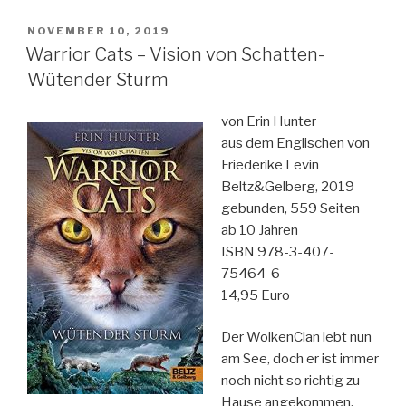
–
In
VERÖFFENTLICHT
NOVEMBER 10, 2019
AM
die
Warrior Cats – Vision von Schatten-
Wildnis“
Wütender Sturm
von Erin Hunter
aus dem Englischen von
Friederike Levin
Beltz&Gelberg, 2019
gebunden, 559 Seiten
ab 10 Jahren
ISBN 978-3-407-
75464-6
14,95 Euro
Der WolkenClan lebt nun
am See, doch er ist immer
noch nicht so richtig zu
Hause angekommen.