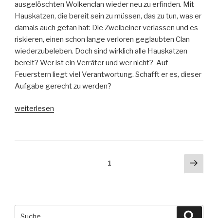
ausgelöschten Wolkenclan wieder neu zu erfinden. Mit
Hauskatzen, die bereit sein zu müssen, das zu tun, was er
damals auch getan hat: Die Zweibeiner verlassen und es
riskieren, einen schon lange verloren geglaubten Clan
wiederzubeleben. Doch sind wirklich alle Hauskatzen
bereit? Wer ist ein Verräter und wer nicht? Auf
Feuerstern liegt viel Verantwortung. Schafft er es, dieser
Aufgabe gerecht zu werden?
„Feuersterns
weiterlesen
Mission-
Warrior
Cats
Special
Seitennummerierung
Näch
Seite
1
Adventure“
Seit
der
Beiträge
Suche
Suche