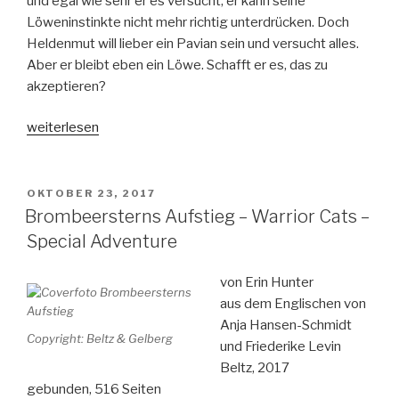
und egal wie sehr er es versucht, er kann seine
Löweninstinkte nicht mehr richtig unterdrücken. Doch
Heldenmut will lieber ein Pavian sein und versucht alles.
Aber er bleibt eben ein Löwe. Schafft er es, das zu
akzeptieren?
„Bravelands
weiterlesen
–
Der
Außenseiter“
VERÖFFENTLICHT
OKTOBER 23, 2017
AM
Brombeersterns Aufstieg – Warrior Cats –
Special Adventure
von Erin Hunter
aus dem Englischen von
Anja Hansen-Schmidt
Copyright: Beltz & Gelberg
und Friederike Levin
Beltz, 2017
gebunden, 516 Seiten