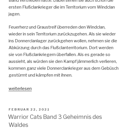
Band vertrieben hatte. Dabei sehen sie auch schon die
ersten Flußclankrieger die im Territorium vom Windclan
jagen.
Feuerherz und Graustreif überreden den Windclan,
wieder in sein Territorium zurückzugehen. Als sie wieder
ins Donnerclanlager zurückgehen wollen, nehmen sie die
Abkürzung durch das Flußclanterritorium. Dort werden
sie von Flußclankriegern überfallen. Als es gerade so
aussieht, als würden sie den Kampf jämmerlich verlieren,
kommen ganz viele Donnerclankrieger aus dem Gebüsch
gestürmt und kämpfen mit ihnen.
„Warrior
weiterlesen
Cats
2-
Feuer
VERÖFFENTLICHT
FEBRUAR 22, 2021
AM
und
Warrior Cats Band 3 Geheimnis des
Eis“
Waldes