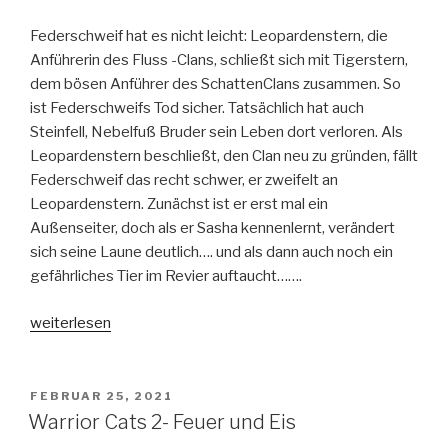
Federschweif hat es nicht leicht: Leopardenstern, die
Anführerin des Fluss -Clans, schließt sich mit Tigerstern,
dem bösen Anführer des SchattenClans zusammen. So
ist Federschweifs Tod sicher. Tatsächlich hat auch
Steinfell, Nebelfuß Bruder sein Leben dort verloren. Als
Leopardenstern beschließt, den Clan neu zu gründen, fällt
Federschweif das recht schwer, er zweifelt an
Leopardenstern. Zunächst ist er erst mal ein
Außenseiter, doch als er Sasha kennenlernt, verändert
sich seine Laune deutlich…. und als dann auch noch ein
gefährliches Tier im Revier auftaucht…….
„Warrior
weiterlesen
Cats-
Schatten
über
VERÖFFENTLICHT
FEBRUAR 25, 2021
AM
dem
Warrior Cats 2- Feuer und Eis
Flussclan“