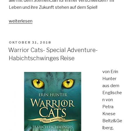
alle mit dem SternenClan für immer verschwinden? Ihr
Leben und ihre Zukunft stehen auf dem Spiel!
„Warrior
weiterlesen
Cats
–
Vision
VERÖFFENTLICHT
OKTOBER 31, 2018
AM
von
Warrior Cats- Special Adventure-
Schatten-
Habichtschwinges Reise
Wütender
Sturm“
von Erin
Hunter
aus dem
Englische
n von
Petra
Knese
Beltz&Ge
lberg,