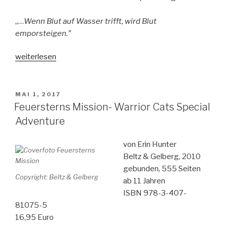
„…
Wenn Blut auf Wasser trifft, wird Blut
emporsteigen.”
„Brombeersterns
weiterlesen
Aufstieg
–
Warrior
VERÖFFENTLICHT
MAI 1, 2017
AM
Cats
Feuersterns Mission- Warrior Cats Special
–
Adventure
Special
Adventure“
von Erin Hunter
Beltz & Gelberg, 2010
gebunden, 555 Seiten
Copyright: Beltz & Gelberg
ab 11 Jahren
ISBN 978-3-407-
81075-5
16,95 Euro