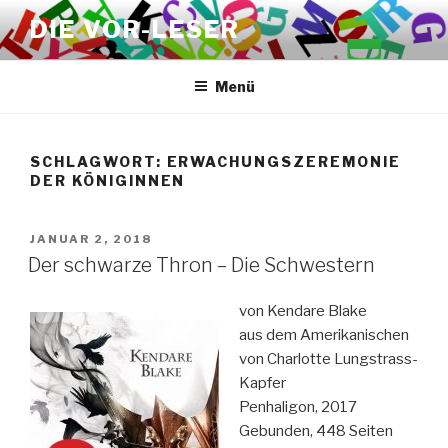
Zum
DIE VOR-LESER
Inhalt
springen
Menü
SCHLAGWORT:
ERWACHUNGSZEREMONIE
DER KÖNIGINNEN
VERÖFFENTLICHT
JANUAR 2, 2018
AM
Der schwarze Thron – Die Schwestern
von Kendare Blake
aus dem Amerikanischen
von Charlotte Lungstrass-
Kapfer
Penhaligon, 2017
Gebunden, 448 Seiten