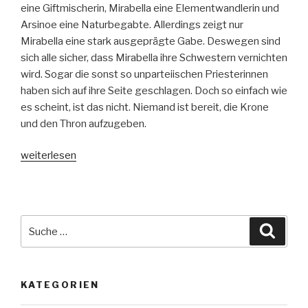
eine Giftmischerin, Mirabella eine Elementwandlerin und
Arsinoe eine Naturbegabte. Allerdings zeigt nur
Mirabella eine stark ausgeprägte Gabe. Deswegen sind
sich alle sicher, dass Mirabella ihre Schwestern vernichten
wird. Sogar die sonst so unparteiischen Priesterinnen
haben sich auf ihre Seite geschlagen. Doch so einfach wie
es scheint, ist das nicht. Niemand ist bereit, die Krone
und den Thron aufzugeben.
„Der
weiterlesen
schwarze
Thron
–
Die
Suche
Suche
Schwestern“
nach:
KATEGORIEN