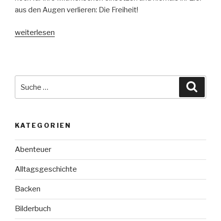
aus den Augen verlieren: Die Freiheit!
„Sami
weiterlesen
und
der
Wunsch
nach
Suche
Suche
Freiheit“
nach:
KATEGORIEN
Abenteuer
Alltagsgeschichte
Backen
Bilderbuch