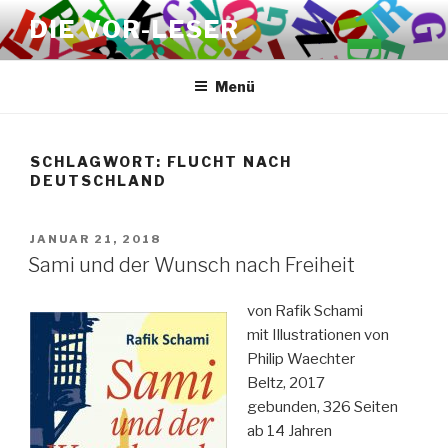
Zum
DIE VOR-LESER
Inhalt
springen
Menü
SCHLAGWORT:
FLUCHT NACH
DEUTSCHLAND
VERÖFFENTLICHT
JANUAR 21, 2018
AM
Sami und der Wunsch nach Freiheit
von Rafik Schami
mit Illustrationen von
Philip Waechter
Beltz, 2017
gebunden, 326 Seiten
ab 14 Jahren