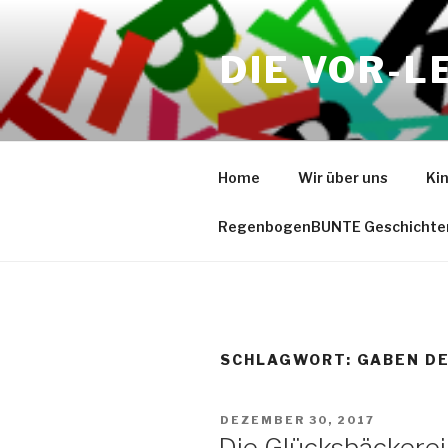
Zum
Inhalt
DIE VOR-L
springen
Home
Wir über uns
Ki
RegenbogenBUNTE Geschichte
SCHLAGWORT:
GABEN DE
VERÖFFENTLICHT
DEZEMBER 30, 2017
AM
Die Glücksbäckerei