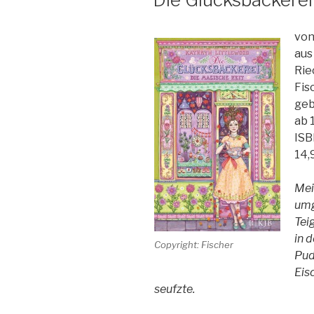
von
aus
Rie
Fis
geb
ab 
ISB
14,
Mei
umg
Tei
in 
Copyright: Fischer
Pud
Eis
seufzte.