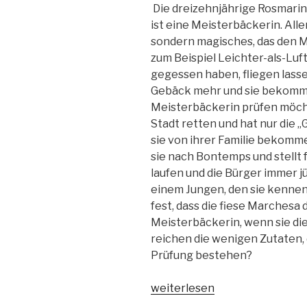
Die dreizehnjährige Rosmarin
ist eine Meisterbäckerin. All
sondern magisches, das den M
zum Beispiel Leichter-als-Luft
gegessen haben, fliegen lasse
Gebäck mehr und sie bekommt 
Meisterbäckerin prüfen möcht
Stadt retten und hat nur die 
sie von ihrer Familie bekomm
sie nach Bontemps und stellt 
laufen und die Bürger immer
einem Jungen, den sie kenneng
fest, dass die fiese Marchesa
Meisterbäckerin, wenn sie die
reichen die wenigen Zutaten, d
Prüfung bestehen?
„Die
weiterlesen
Glücksbäckerei