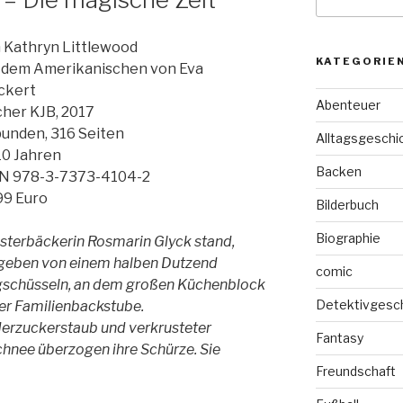
nach:
 Kathryn Littlewood
KATEGORIE
 dem Amerikanischen von Eva
ckert
Abenteuer
cher KJB, 2017
unden, 316 Seiten
Alltagsgeschi
10 Jahren
Backen
N 978-3-7373-4104-2
99 Euro
Bilderbuch
Biographie
sterbäckerin Rosmarin Glyck stand,
eben von einem halben Dutzend
comic
gschüsseln, an dem großen Küchenblock
Detektivgesc
der Familienbackstube.
erzuckerstaub und verkrusteter
Fantasy
chnee überzogen ihre Schürze. Sie
Freundschaft