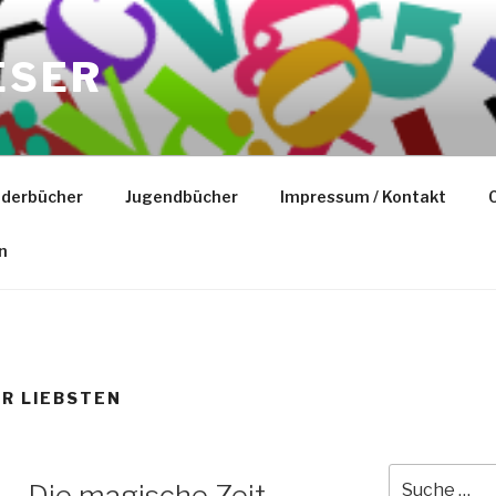
ESER
nderbücher
Jugendbücher
Impressum / Kontakt
C
n
R LIEBSTEN
Suche
 – Die magische Zeit