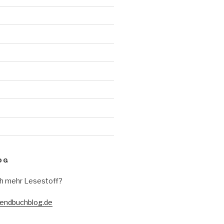
d
OG
h mehr Lesestoff?
gendbuchblog.de