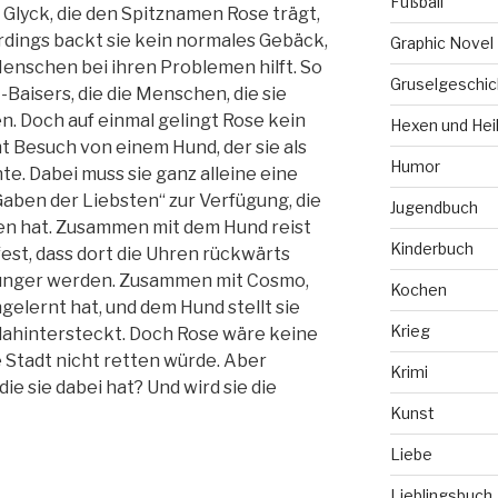
Fußball
 Glyck, die den Spitznamen Rose trägt,
erdings backt sie kein normales Gebäck,
Graphic Novel
enschen bei ihren Problemen hilft. So
Gruselgeschic
-Baisers, die die Menschen, die sie
n. Doch auf einmal gelingt Rose kein
Hexen und Hei
Besuch von einem Hund, der sie als
Humor
e. Dabei muss sie ganz alleine eine
„Gaben der Liebsten“ zur Verfügung, die
Jugendbuch
en hat. Zusammen mit dem Hund reist
Kinderbuch
fest, dass dort die Uhren rückwärts
 jünger werden. Zusammen mit Cosmo,
Kochen
elernt hat, und dem Hund stellt sie
Krieg
 dahintersteckt. Doch Rose wäre keine
 Stadt nicht retten würde. Aber
Krimi
ie sie dabei hat? Und wird sie die
Kunst
Liebe
Lieblingsbuch