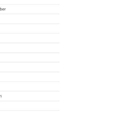
ber
n