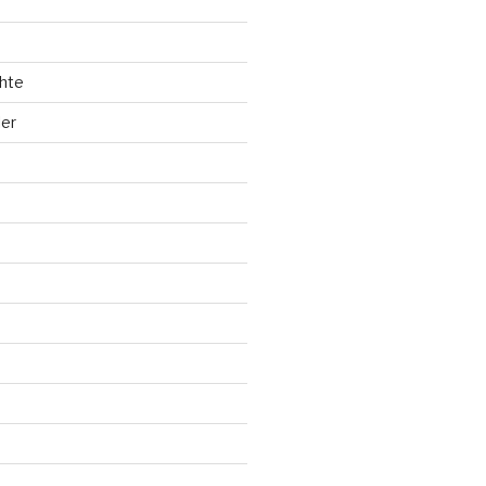
hte
ler