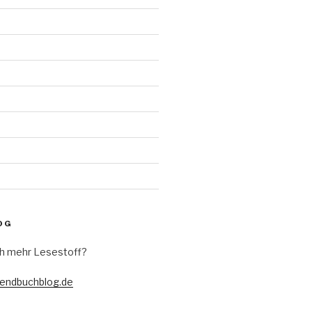
d
OG
h mehr Lesestoff?
gendbuchblog.de