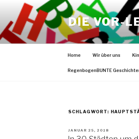
Zum
Inhalt
DIE VOR-L
springen
Home
Wir über uns
Ki
RegenbogenBUNTE Geschichte
SCHLAGWORT:
HAUPTST
VERÖFFENTLICHT
JANUAR 25, 2018
AM
In 30 Städten um d