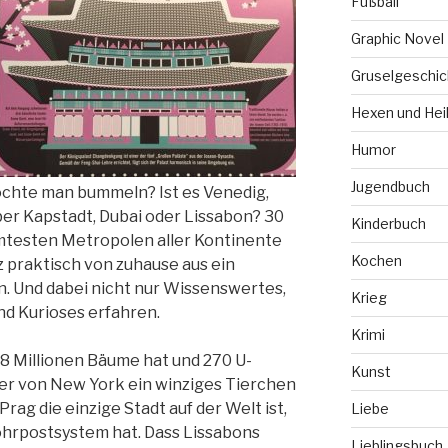
Fußball
Graphic Novel
Gruselgeschic
Hexen und Hei
Humor
Jugendbuch
chte man bummeln? Ist es Venedig,
ber Kapstadt, Dubai oder Lissabon? 30
Kinderbuch
testen Metropolen aller Kontinente
Kochen
 praktisch von zuhause aus ein
. Und dabei nicht nur Wissenswertes,
Krieg
nd Kurioses erfahren.
Krimi
8 Millionen Bäume hat und 270 U-
Kunst
er von New York ein winziges Tierchen
Prag die einzige Stadt auf der Welt ist,
Liebe
Rohrpostsystem hat. Dass Lissabons
Lieblingsbuch