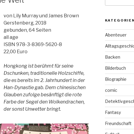
nach:
von Lily Murray und James Brown
KATEGORIE
Gerstenberg, 2018
gebunden, 64 Seiten
Abenteuer
all age
ISBN 978-3-8369-5620-8
Alltagsgeschi
22,00 Euro
Backen
Hongkong ist berühmt für seine
Bilderbuch
Dschunken, traditionelle Holzschiffe,
Biographie
die es bereits im 2. Jahrhundert in der
Han-Dynastie gab. Dem chinesischen
comic
Glauben zufolge besänftigt die rote
Detektivgesc
Farbe der Segel den Wolkendrachen,
der sonst Unwetter bringt.
Fantasy
Freundschaft