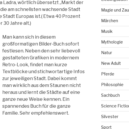
a Ladra, wörtlich übersetzt „Markt der
i die am schnellsten wachsende Stadt
Magie und Zau
e Stadt Europas ist.( Etwa 40 Prozent
Märchen
 30 Jahre alt.)
Musik
Man kann sich in diesem
Mythologie
großformatigen Bilder-Buch sofort
festlesen. Neben den sehr liebevoll
Natur
gestalteten Grafiken in modernem
New Adult
Retro-Look, findet man kurze
Textblöcke und stichwortartige Infos
Pferde
zur jeweiligen Stadt. Dabei kommt
Philosophie
man wirklich aus dem Staunen nicht
heraus und lernt die Städte auf eine
Sachbuch
ganze neue Weise kennen. Ein
Science Fictio
spannendes Buch für die ganze
Familie. Sehr empfehlenswert.
Silvester
Sport