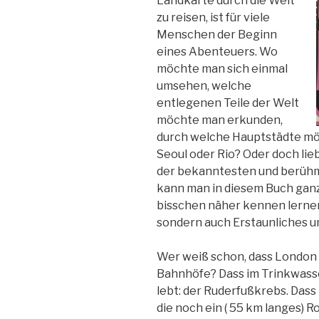
Landkarte durch die Welt
zu reisen, ist für viele
Menschen der Beginn
eines Abenteuers. Wo
möchte man sich einmal
umsehen, welche
entlegenen Teile der Welt
möchte man erkunden,
durch welche Hauptstädte mö
Seoul oder Rio? Oder doch lie
der bekanntesten und berühm
kann man in diesem Buch ganz
bisschen näher kennen lernen
sondern auch Erstaunliches u
Wer weiß schon, dass London 
Bahnhöfe? Dass im Trinkwass
lebt: der Ruderfußkrebs. Dass 
die noch ein ( 55 km langes) 