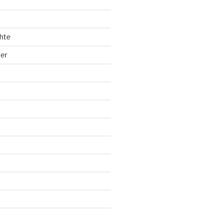
hte
ler