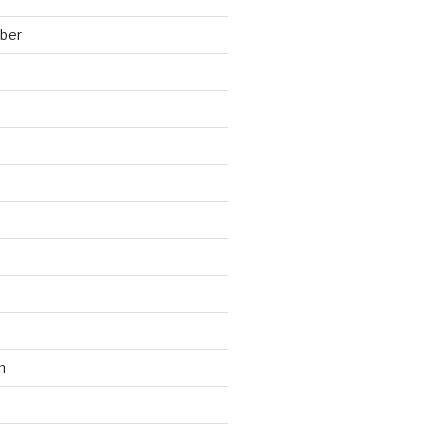
ber
n