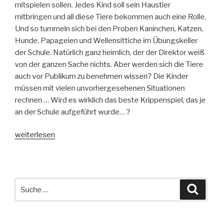
mitspielen sollen. Jedes Kind soll sein Haustier
mitbringen und all diese Tiere bekommen auch eine Rolle.
Und so tummeln sich bei den Proben Kaninchen, Katzen,
Hunde, Papageien und Wellensittiche im Übungskeller
der Schule. Natürlich ganz heimlich, der der Direktor weiß
von der ganzen Sache nichts. Aber werden sich die Tiere
auch vor Publikum zu benehmen wissen? Die Kinder
müssen mit vielen unvorhergesehenen Situationen
rechnen … Wird es wirklich das beste Krippenspiel, das je
an der Schule aufgeführt wurde… ?
„Vom
weiterlesen
Himmel
hoch,
da
bellt
Suche
Suche
es
nach:
sehr
–