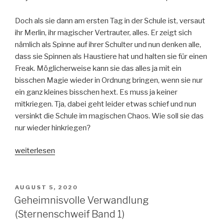
Doch als sie dann am ersten Tag in der Schule ist, versaut
ihr Merlin, ihr magischer Vertrauter, alles. Er zeigt sich
nämlich als Spinne auf ihrer Schulter und nun denken alle,
dass sie Spinnen als Haustiere hat und halten sie für einen
Freak. Möglicherweise kann sie das alles ja mit ein
bisschen Magie wieder in Ordnung bringen, wenn sie nur
ein ganz kleines bisschen hext. Es muss ja keiner
mitkriegen. Tja, dabei geht leider etwas schief und nun
versinkt die Schule im magischen Chaos. Wie soll sie das
nur wieder hinkriegen?
„Emma
weiterlesen
Charming-
Nicht
zaubern
VERÖFFENTLICHT
AUGUST 5, 2020
AM
ist
Geheimnisvolle Verwandlung
auch
(Sternenschweif Band 1)
keine