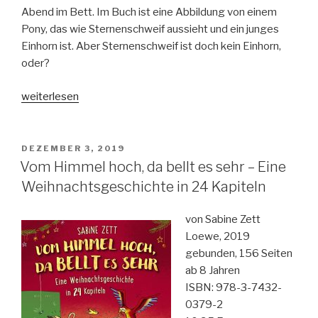
Abend im Bett. Im Buch ist eine Abbildung von einem
Pony, das wie Sternenschweif aussieht und ein junges
Einhorn ist. Aber Sternenschweif ist doch kein Einhorn,
oder?
„Geheimnisvolle
weiterlesen
Verwandlung
(Sternenschweif
Band
VERÖFFENTLICHT
DEZEMBER 3, 2019
AM
1)“
Vom Himmel hoch, da bellt es sehr – Eine
Weihnachtsgeschichte in 24 Kapiteln
von Sabine Zett
Loewe, 2019
gebunden, 156 Seiten
ab 8 Jahren
ISBN: 978-3-7432-
0379-2