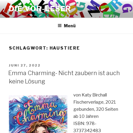
Zum
DIE VOR-LESER
Inhalt
springen
Menü
SCHLAGWORT:
HAUSTIERE
VERÖFFENTLICHT
JUNI 27, 2022
AM
Emma Charming- Nicht zaubern ist auch
keine Lösung
von Katy Birchall
Fischerverlage, 2021
gebunden, 320 Seiten
ab 10 Jahren
ISBN: 978-
3737342483