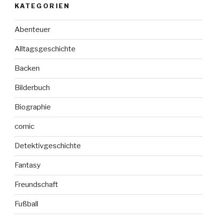
KATEGORIEN
Eine
Weihnachtsgeschichte
Abenteuer
in
24
Alltagsgeschichte
Kapiteln“
Backen
Bilderbuch
Biographie
comic
Detektivgeschichte
Fantasy
Freundschaft
Fußball