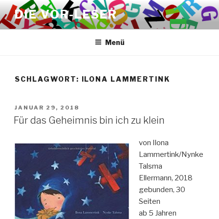
Zum
DIE VOR-LESER
Inhalt
springen
Menü
SCHLAGWORT:
ILONA LAMMERTINK
VERÖFFENTLICHT
JANUAR 29, 2018
AM
Für das Geheimnis bin ich zu klein
von Ilona
Lammertink/Nynke
Talsma
Ellermann, 2018
gebunden, 30
Seiten
ab 5 Jahren