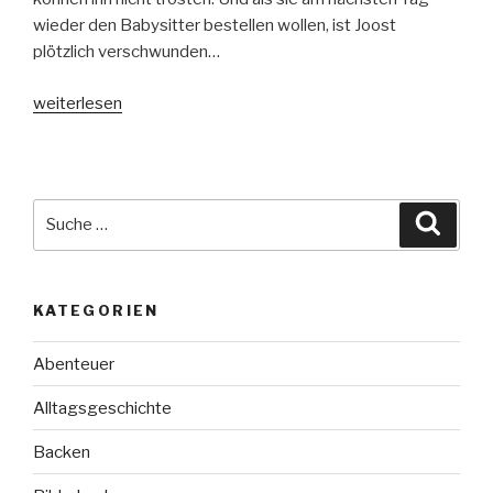
wieder den Babysitter bestellen wollen, ist Joost
plötzlich verschwunden…
„Für
weiterlesen
das
Geheimnis
bin
ich
Suche
Suche
zu
nach:
klein“
KATEGORIEN
Abenteuer
Alltagsgeschichte
Backen