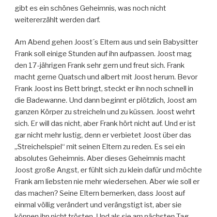
gibt es ein schönes Geheimnis, was noch nicht
weitererzählt werden darf.
Am Abend gehen Joost´s Eltern aus und sein Babysitter
Frank soll einige Stunden auf ihn aufpassen. Joost mag
den 17-jährigen Frank sehr gern und freut sich. Frank
macht gerne Quatsch und albert mit Joost herum. Bevor
Frank Joost ins Bett bringt, steckt er ihn noch schnell in
die Badewanne. Und dann beginnt er plötzlich, Joost am
ganzen Körper zu streicheln und zu küssen. Joost wehrt
sich. Er will das nicht, aber Frank hört nicht auf. Und er ist
gar nicht mehr lustig, denn er verbietet Joost über das
„Streichelspiel“ mit seinen Eltern zu reden. Es sei ein
absolutes Geheimnis. Aber dieses Geheimnis macht
Joost große Angst, er fühlt sich zu klein dafür und möchte
Frank am liebsten nie mehr wiedersehen. Aber wie soll er
das machen? Seine Eltern bemerken, dass Joost auf
einmal völlig verändert und verängstigt ist, aber sie
können ihn nicht trösten. Und als sie am nächsten Tag