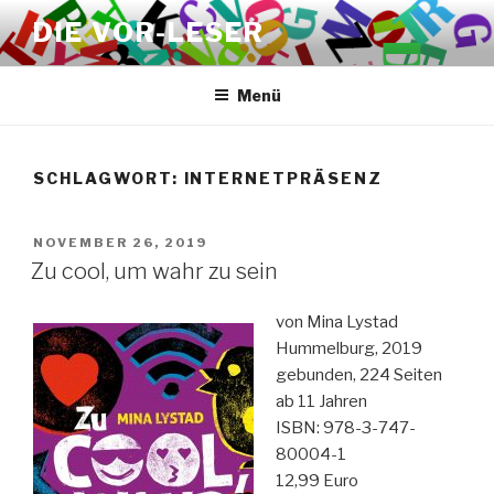
Zum
DIE VOR-LESER
Inhalt
springen
Menü
SCHLAGWORT:
INTERNETPRÄSENZ
VERÖFFENTLICHT
NOVEMBER 26, 2019
AM
Zu cool, um wahr zu sein
von Mina Lystad
Hummelburg, 2019
gebunden, 224 Seiten
ab 11 Jahren
ISBN: 978-3-747-
80004-1
12,99 Euro