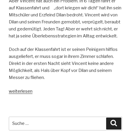
Aber Vincent hat auch ein Problem. In 6 Tagen fährt er
auf Klassenfahrt und „dort kriegen wir dich!“ hat ihn sein
Mitschüler und Erzfeind Dilan bedroht. Vincent wird von
Dilan und seinen Freunden gemobbt, verprügelt, beraubt
und gedemütigt. Jeden Tag! Aber er wehrt sich nicht, er
hat ja seine Überlebensstrategien im Alltag entwickelt.
Doch auf der Klassenfahrt ist er seinen Peinigern hilflos
ausgeliefert, er muss sogar in ihrem Zimmer schlafen.
Direkt in der ersten Nacht sieht Vincent keine andere
Möglichkeit, als Hals über Kopf vor Dilan und seinem
Messer zu fliehen.
„Ich
weiterlesen
bin
Vincent
und
ich
Suche
Suche
habe
nach: