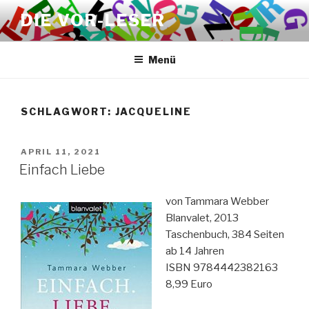
Zum
DIE VOR-LESER
Inhalt
springen
Menü
SCHLAGWORT:
JACQUELINE
VERÖFFENTLICHT
APRIL 11, 2021
AM
Einfach Liebe
von Tammara Webber
Blanvalet, 2013
Taschenbuch, 384 Seiten
ab 14 Jahren
ISBN 9784442382163
8,99 Euro