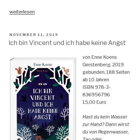
„Einfach
weiterlesen
Liebe“
VERÖFFENTLICHT
NOVEMBER 11, 2019
AM
Ich bin Vincent und ich habe keine Angst
von Enne Koens
Gerstenberg, 2019
gebunden, 188 Seiten
ab 10 Jahren
ISBN 978-3-
836956796
15,00 Euro
Hast du kein Wasser
zur Hand? Dann wirst
du von Regenwasser,
Tau oder