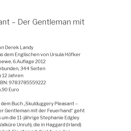
ant – Der Gentleman mit
on Derek Landy
us dem Englischen von Ursula Höfker
oewe, 6.Auflage 2012
ebunden, 344 Seiten
b 12 Jahren
SBN: 9783785559222
6,90 Euro
n dem Buch „Skulduggery Pleasant –
er Gentleman mit der Feuerhand“ geht
 um die 11-jährige Stephanie Edgley
alküre Unruh), die in Haggard (Irland)