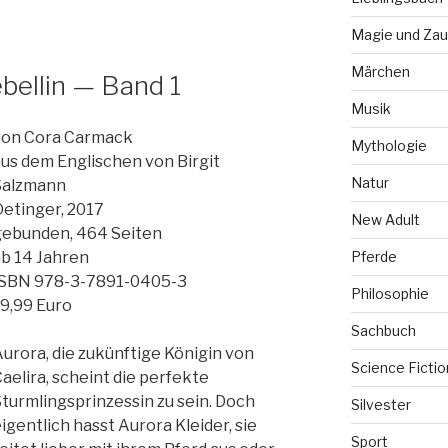
Magie und Zau
Märchen
bellin — Band 1
Musik
von Cora Carmack
Mythologie
us dem Englischen von Birgit
Natur
Salzmann
etinger, 2017
New Adult
ebunden, 464 Seiten
Pferde
b 14 Jahren
ISBN 978-3-7891-0405-3
Philosophie
9,99 Euro
Sachbuch
urora, die zukünftige Königin von
Science Fictio
aelira, scheint die perfekte
turmlingsprinzessin zu sein. Doch
Silvester
igentlich hasst Aurora Kleider, sie
Sport