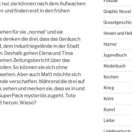
Fußball
t nur, sie können nach dem Aufwachen
en und finden erst in den frühen
Graphic Novel
Gruselgeschic
ehen für sie „normal“ und sie
Hexen und Hei
 denken die drei, dass das Geräusch
Humor
 dem Industriegelände in der Stadt
en. Deshalb gehen Elena und Tima
Jugendbuch
e einen Zeitungsbericht über das
Kinderbuch
ollen. So können sie sich ohne
sehen. Aber auch Matt möchte sich
Kochen
nde verschaffen. Während die drei auf
Krieg
sehen und merken sie, dass es in und
SuperPack mysteriös zugeht. Tote
Krimi
rt herum. Wieso?
Kunst
Liebe
Lieblingsbuch