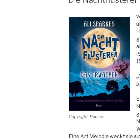
v
ü
H
g
a
I
1
„
b
E
N
g
Copyright: Hanser
N
W
Eine Art Melodie weckt sie auf