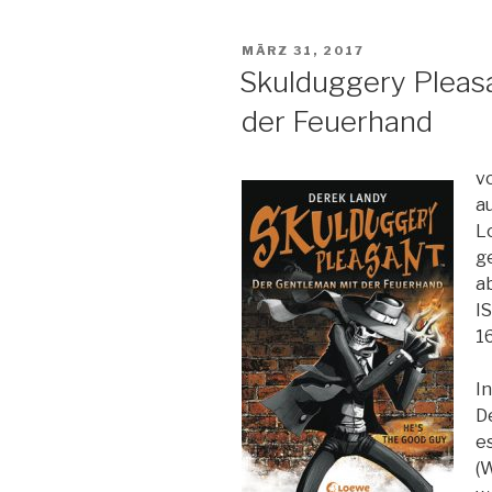
—
Band
VERÖFFENTLICHT
MÄRZ 31, 2017
1“
AM
Skulduggery Pleas
der Feuerhand
v
a
L
g
a
I
1
I
D
es
(W