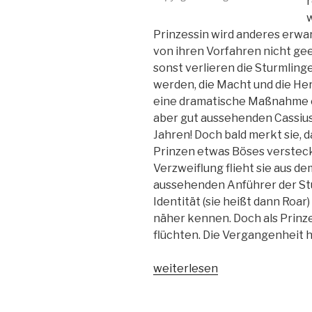
r
w
Prinzessin wird anderes erwar
von ihren Vorfahren nicht gee
sonst verlieren die Sturmling
werden, die Macht und die He
eine dramatische Maßnahme e
aber gut aussehenden Cassius
Jahren! Doch bald merkt sie, 
Prinzen etwas Böses versteckt
Verzweiflung flieht sie aus dem
aussehenden Anführer der Stu
Identität (sie heißt dann Roar
näher kennen. Doch als Prinz
flüchten. Die Vergangenheit h
„Stormheart-
weiterlesen
Die
Rebellin