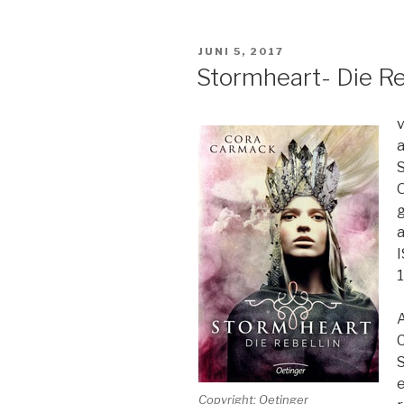
1-
Das
VERÖFFENTLICHT
JUNI 5, 2017
Erwachen“
AM
Stormheart- Die Re
a
O
g
a
1
A
C
S
e
Copyright: Oetinger