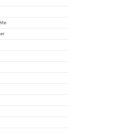
hte
ler