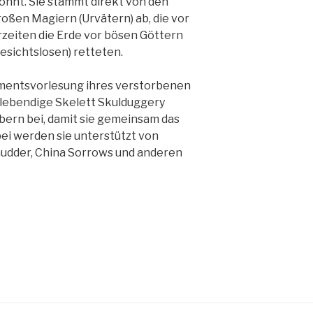
ohnt. Sie stammt direkt von den
oßen Magiern (Urvätern) ab, die vor
rzeiten die Erde vor bösen Göttern
esichtslosen) retteten.
tamentsvorlesung ihres verstorbenen
 lebendige Skelett Skulduggery
ubern bei, damit sie gemeinsam das
i werden sie unterstützt von
hudder, China Sorrows und anderen