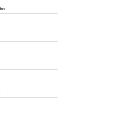
ber
n