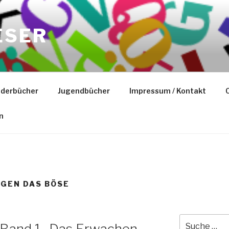
ESER
nderbücher
Jugendbücher
Impressum / Kontakt
C
n
GEN DAS BÖSE
Suche
r Band 1- Das Erwachen