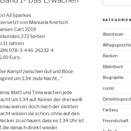
nach:
on Ali Sparkes
KATEGORIE
bersetzt von Manuela Knetsch
anser, Carl, 2019
Abenteuer
ebunden, 272 Seiten
b 11 Jahren
Alltagsgeschi
SBN 978-3-446-26232-4
Backen
5,00 Euro
Bilderbuch
Der Kampf zwischen Gut und Böse
Biographie
eginnt um 1:34. Jede Nacht…“
comic
lena, Matt und Tima wachen jede
Detektivgesc
acht um 1:34 auf. Keiner der drei weiß
enau warum, doch nach der siebten
Fantasy
acht wissen sie schon, ohne auf den
ecker zu schauen, dass es 1:34 Uhr ist.
Freundschaft
, die danach direkt wieder