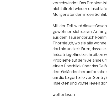
verschwindet. Das Problem is
nicht direkt wieder einschlaf
Morgenstunden in den Schlaf.
Mit der Zeit wird dieses Gesch
gewöhnen sich daran. Anfangs
aus dem Tausendbruch kommt,
Thornleigh, wo sie alle wohn
dorthin und erklären, dass si
Industriegelände schreiben w
Probleme auf dem Gelände um
einen Überblick über das Gelä
dem Geländen herumforschen, 
um die Lagerhalle von Sentry
Insekten und Vögel liegen do
„Die
weiterlesen
Nachtflüsterer
Band