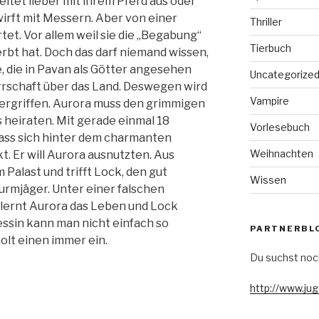
eitet lieber mit ihrem Pferd aus oder
irft mit Messern. Aber von einer
Thriller
tet. Vor allem weil sie die „Begabung“
Tierbuch
rbt hat. Doch das darf niemand wissen,
e, die in Pavan als Götter angesehen
Uncategorize
rrschaft über das Land. Deswegen wird
Vampire
rgriffen. Aurora muss den grimmigen
 heiraten. Mit gerade einmal 18
Vorlesebuch
dass sich hinter dem charmanten
Weihnachten
. Er will Aurora ausnutzten. Aus
 Palast und trifft Lock, den gut
Wissen
rmjäger. Unter einer falschen
) lernt Aurora das Leben und Lock
essin kann man nicht einfach so
PARTNERBL
olt einen immer ein.
Du suchst noc
http://www.ju