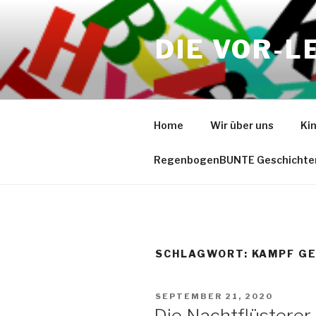
Zum
Inhalt
DIE VOR-L
springen
Home
Wir über uns
Ki
RegenbogenBUNTE Geschichte
SCHLAGWORT:
KAMPF GE
VERÖFFENTLICHT
SEPTEMBER 21, 2020
AM
Die Nachtflüstere