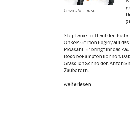
w
gr
Copyright: Loewe
U
(G
Stephanie trifft auf der Tes
Onkels Gordon Edgley auf das
Pleasant. Er bringt ihr das Za
Böse bekämpfen können. Dabe
Grässlich Schneider, Anton S
Zauberern.
„Skulduggery
weiterlesen
Pleasant
–
Der
Gentleman
mit
der