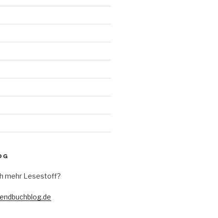
d
OG
h mehr Lesestoff?
gendbuchblog.de