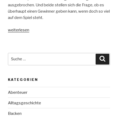
ausgebrochen. Und beide stellen sich die Frage, ob es
überhaupt einen Gewinner geben kann, wenn doch so viel
auf dem Spiel steht.
„Spiel
weiterlesen
der
Liebe
–
Schatten
Suche
Suche
von
nach:
Valoria
Band
KATEGORIEN
3“
Abenteuer
Alltagsgeschichte
Backen