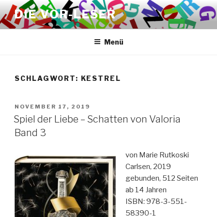
Zum
DIE VOR-LESER
Inhalt
springen
Menü
SCHLAGWORT:
KESTREL
VERÖFFENTLICHT
NOVEMBER 17, 2019
AM
Spiel der Liebe – Schatten von Valoria
Band 3
von Marie Rutkoski
Carlsen, 2019
gebunden, 512 Seiten
ab 14 Jahren
ISBN: 978-3-551-
58390-1