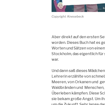
Copyright: Knesebeck
Aber direkt auf den ersten Se
worden. Dieses Buch hat es ge
Worten und Sätzen von einem 
Stockholm, das eigentlich fü
war.
Und dann saß dieses Mädchen e
Lehrerin erzählte von schme
Meeren, von Orkanen und ge
Waldbränden und Menschen, T
Überleben kämpfen. Diese Sch
sie bekam große Angst. Um ihr
um die Zukunft. Sehr lange dac