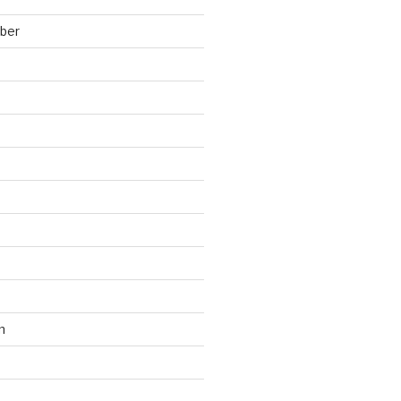
ber
n