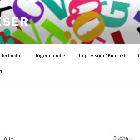
ESER
nderbücher
Jugendbücher
Impressum / Kontakt
C
n
Suche
 Als