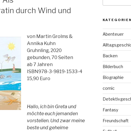
nach:
atin durch Wind und
KATEGORIE
Abenteuer
von Martin Grolms &
Annika Kuhn
Alltagsgeschi
Gruhnling, 2020
Backen
gebunden, 70 Seiten
ab 7 Jahren
Bilderbuch
ISBN978-3-9819-1533-4
Biographie
15,90 Euro
comic
Detektivgesc
Hallo, ich bin Greta und
Fantasy
möchte euch jemanden
vorstellen. Und zwar meine
Freundschaft
beste und geheime