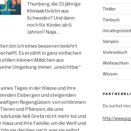
Thunberg, die 15 jährige
Thriller
Klimaaktivistin aus
Schweden? Und dann
Tierbuch
noch für Kinder ab 6
Uncategorize
Jahren? Naja…
Vampire
iten bin ich eines besseren belehrt
Vorlesebuch
schafft. Es erzählt in ganz einfachen
stillen kleinen Mädchen aus
Weihnachten
r seine Umgebung immer „unsichtbar“
Wissen
ines Tages in der Klasse und ihre
PARTNERBL
lzenden Eisbergen und steigenden
waltigen Regengüssen, von schlimmen
Du suchst noc
ieren und Pflanzen, die ums
ulstunde ließ Greta nicht mehr los und
http://www.ju
 Haus und ihre Familie, um die Welt und
hte sie darüber nach, was sie selbst