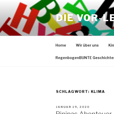
Zum
Inhalt
DIE VOR-L
springen
Home
Wir über uns
Ki
RegenbogenBUNTE Geschichte
SCHLAGWORT:
KLIMA
VERÖFFENTLICHT
JANUAR 19, 2020
AM
Pinipas Abenteuer-