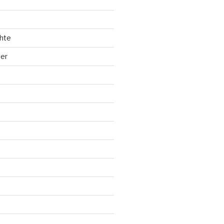
hte
ler