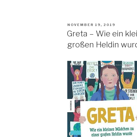
Als
Marmeladenglaspiratin
durch
VERÖFFENTLICHT
NOVEMBER 19, 2019
Wind
AM
Greta – Wie ein kl
und
großen Heldin wur
Wasser“