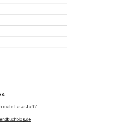
d
OG
h mehr Lesestoff?
gendbuchblog.de