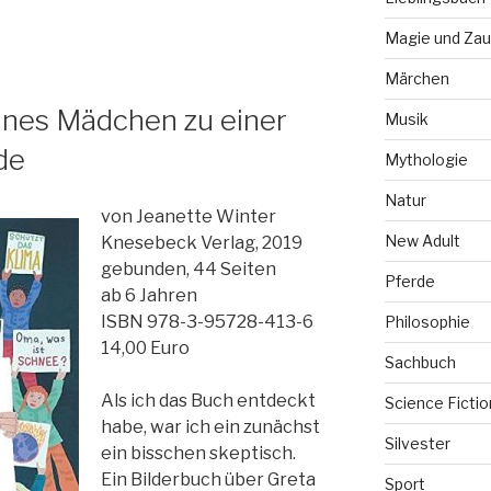
Magie und Zau
Märchen
eines Mädchen zu einer
Musik
de
Mythologie
Natur
von Jeanette Winter
New Adult
Knesebeck Verlag, 2019
gebunden, 44 Seiten
Pferde
ab 6 Jahren
ISBN 978-3-95728-413-6
Philosophie
14,00 Euro
Sachbuch
Als ich das Buch entdeckt
Science Fictio
habe, war ich ein zunächst
Silvester
ein bisschen skeptisch.
Ein Bilderbuch über Greta
Sport