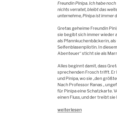
Freundin Pinipa. Ich habe noch
nichts verratet, bleibt das weit
unternehme, Pinipa ist immer d
Gretas geheime Freundin Pinip
sie begibt sich immer wieder 
als Pfannkuchenbäckerin, als 
Seifenblasenpilotin. In diese
Abenteuer“ sticht sie als Mar
Alles beginnt damit, dass Gre
sprechenden Frosch trifft. Er
und Pinipa, wo sie „den größt
Nach Professor Ranas „ unge
für Pinipa eine Schatzkarte. 
einen Fluss, und der treibt sie
„Pinipas
weiterlesen
Abenteuer-