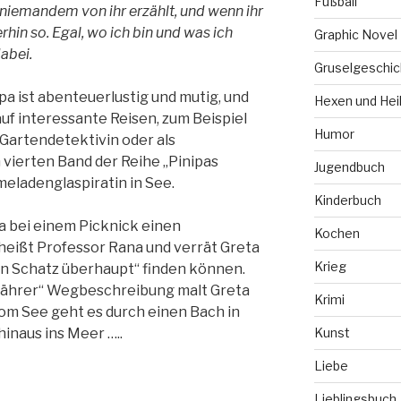
Fußball
 niemandem von ihr erzählt, und wenn ihr
erhin so. Egal, wo ich bin und was ich
Graphic Novel
abei.
Gruselgeschic
a ist abenteuerlustig und mutig, und
Hexen und Hei
auf interessante Reisen, zum Beispiel
Humor
Gartendetektivin oder als
m vierten Band der Reihe „Pinipas
Jugendbuch
meladenglaspiratin in See.
Kinderbuch
ta bei einem Picknick einen
Kochen
 heißt Professor Rana und verrät Greta
Krieg
en Schatz überhaupt“ finden können.
fährer“ Wegbeschreibung malt Greta
Krimi
Vom See geht es durch einen Bach in
 hinaus ins Meer …..
Kunst
Liebe
Lieblingsbuch