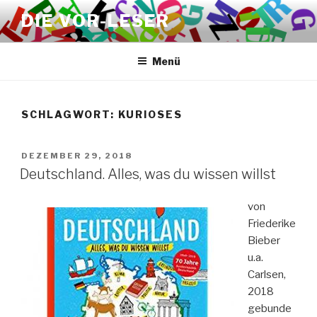
Zum
DIE VOR-LESER
Inhalt
springen
Menü
SCHLAGWORT:
KURIOSES
VERÖFFENTLICHT
DEZEMBER 29, 2018
AM
Deutschland. Alles, was du wissen willst
von
Friederike
Bieber
u.a.
Carlsen,
2018
gebunde