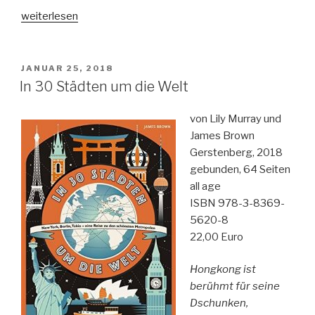
„Deutschland.
weiterlesen
Alles,
was
du
VERÖFFENTLICHT
JANUAR 25, 2018
AM
wissen
In 30 Städten um die Welt
willst“
von Lily Murray und
James Brown
Gerstenberg, 2018
gebunden, 64 Seiten
all age
ISBN 978-3-8369-
5620-8
22,00 Euro
Hongkong ist
berühmt für seine
Dschunken,