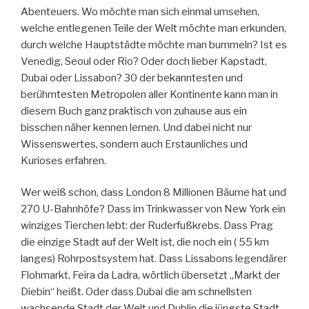
Abenteuers. Wo möchte man sich einmal umsehen,
welche entlegenen Teile der Welt möchte man erkunden,
durch welche Hauptstädte möchte man bummeln? Ist es
Venedig, Seoul oder Rio? Oder doch lieber Kapstadt,
Dubai oder Lissabon? 30 der bekanntesten und
berühmtesten Metropolen aller Kontinente kann man in
diesem Buch ganz praktisch von zuhause aus ein
bisschen näher kennen lernen. Und dabei nicht nur
Wissenswertes, sondern auch Erstaunliches und
Kurioses erfahren.
Wer weiß schon, dass London 8 Millionen Bäume hat und
270 U-Bahnhöfe? Dass im Trinkwasser von New York ein
winziges Tierchen lebt: der Ruderfußkrebs. Dass Prag
die einzige Stadt auf der Welt ist, die noch ein ( 55 km
langes) Rohrpostsystem hat. Dass Lissabons legendärer
Flohmarkt, Feira da Ladra, wörtlich übersetzt „Markt der
Diebin“ heißt. Oder dass Dubai die am schnellsten
wachsende Stadt der Welt und Dublin die jüngste Stadt