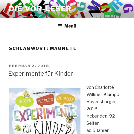
Zum
DIE VOR-LESER
Inhalt
springen
Menü
SCHLAGWORT:
MAGNETE
VERÖFFENTLICHT
FEBRUAR 2, 2018
AM
Experimente für Kinder
von Charlotte
Willmer-Klumpp
Ravensburger,
2018
gebunden, 92
Seiten
ab 5 Jahren