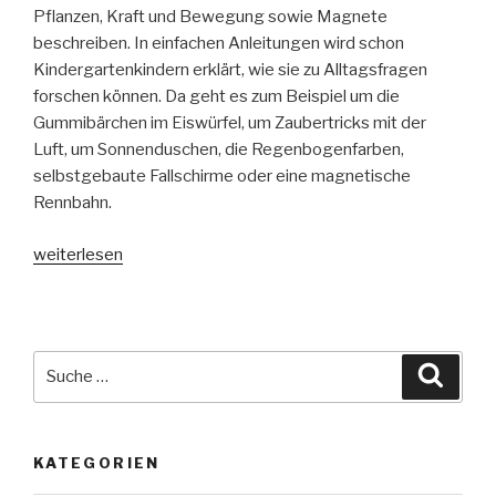
Pflanzen, Kraft und Bewegung sowie Magnete
beschreiben. In einfachen Anleitungen wird schon
Kindergartenkindern erklärt, wie sie zu Alltagsfragen
forschen können. Da geht es zum Beispiel um die
Gummibärchen im Eiswürfel, um Zaubertricks mit der
Luft, um Sonnenduschen, die Regenbogenfarben,
selbstgebaute Fallschirme oder eine magnetische
Rennbahn.
„Experimente
weiterlesen
für
Kinder“
Suche
Suche
nach:
KATEGORIEN