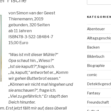
nach:
von Simon van der Geest
KATEGORIE
Thienemann, 2019
gebunden, 320 Seiten
Abenteuer
ab 11 Jahren
ISBN78-3-522-18484-7
Alltagsgeschi
15,00 Euro
Backen
“Was ist mit dieser Mühle?“
Bilderbuch
Opa schaut hin. „Wieso?“
Biographie
„Ist sie kaputt?“,frage ich.
„Ja, kaputt,“ antwortet er. „Komm
comic
wir gehen Butterbrot essen.“
Detektivgesc
„Können wir nicht mal hingehen und
sie anschauen?“, frage ich.
Fantasy
„Viel zu gefährlich.“ Er stapft den
Deich hinunter.
Freundschaft
 Erst jetzt fällt mir auf, dass überall