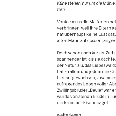
Kühe stehen, nur um die Mühle h
fern.
Vonkie muss die Maiferien be
verbringen, weil ihre Eltern g
hat überhaupt keine Lust dazu
alten Mann auf dessen langwe
Doch schon nach kurzer Zeit m
spannender ist, als sie dachte.
der Natur, z.B. das Liebeswäl
hat zu allem und jedem eine G
hier aufgewachsen, zusammen 
aufregendes Leben voller Abe
Zwillingsbruder „Beule“ war er
wurde von seinen Brüdern „Eis
ein krummer Eisennnagel.
„Das
weiterlesen