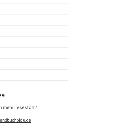
d
OG
h mehr Lesestoff?
gendbuchblog.de