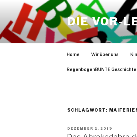
Zum
Inhalt
DIE VOR-L
springen
Home
Wir über uns
Ki
RegenbogenBUNTE Geschichte
SCHLAGWORT:
MAIFERIE
VERÖFFENTLICHT
DEZEMBER 2, 2019
AM
Das Abrakadabra d