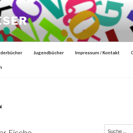
ESER
nderbücher
Jugendbücher
Impressum / Kontakt
C
n
N
Suche
er Fische