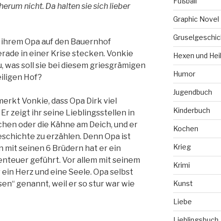
Fußball
erum nicht. Da halten sie sich lieber
Graphic Novel
Gruselgeschic
i ihrem Opa auf den Bauernhof
erade in einer Krise stecken. Vonkie
Hexen und Hei
, was soll sie bei diesem griesgrämigen
Humor
iligen Hof?
Jugendbuch
erkt Vonkie, dass Opa Dirk viel
Kinderbuch
 Er zeigt ihr seine Lieblingsstellen in
dchen oder die Kähne am Deich, und er
Kochen
eschichte zu erzählen. Denn Opa ist
Krieg
mit seinen 6 Brüdern hat er ein
nteuer geführt. Vor allem mit seinem
Krimi
 ein Herz und eine Seele. Opa selbst
en“ genannt, weil er so stur war wie
Kunst
Liebe
Lieblingsbuch