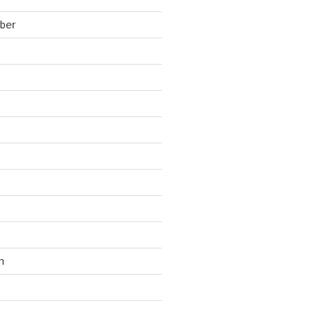
ber
n