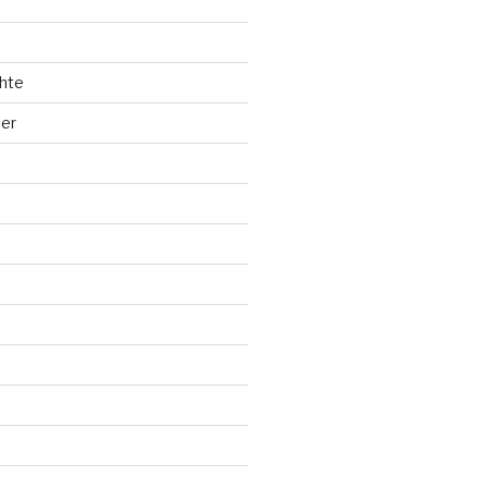
hte
ler