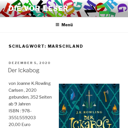
Zum
DIE VOR-LESER
Inhalt
springen
Menü
SCHLAGWORT:
MARSCHLAND
VERÖFFENTLICHT
DEZEMBER 5, 2020
AM
Der Ickabog
von Joanne K.Rowling
Carlsen , 2020
gebunden, 352 Seiten
ab 9 Jahren
ISBN : 978-
3551559203
20,00 Euro