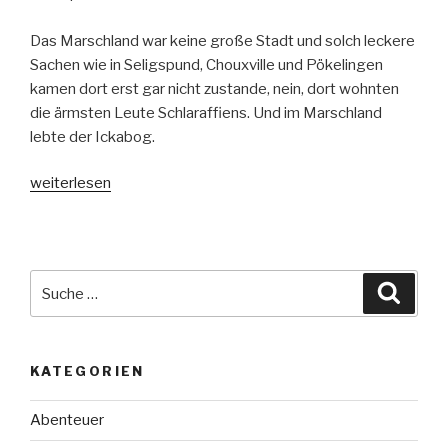
Das Marschland war keine große Stadt und solch leckere
Sachen wie in Seligspund, Chouxville und Pökelingen
kamen dort erst gar nicht zustande, nein, dort wohnten
die ärmsten Leute Schlaraffiens. Und im Marschland
lebte der Ickabog.
„Der
weiterlesen
Ickabog“
Suche
Suche
nach:
KATEGORIEN
Abenteuer