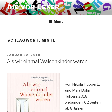
Zum
DIE VOR-LESER
Inhalt
springen
Menü
SCHLAGWORT:
MINTE
VERÖFFENTLICHT
JANUAR 22, 2018
AM
Als wir einmal Waisenkinder waren
von Nikola Huppertz
und Maja Bohn
Tulipan, 2018
gebunden, 62 Seiten
ab 8 Jahren