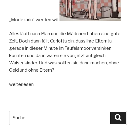
„Modezarin“ werden will.
Alles läuft nach Plan und die Mädchen haben eine gute
Zeit. Doch dann fällt Carlotta ein, dass ihre Eltern ja
gerade in dieser Minute im Teufelsmoor versinken
könnten und dann wären sie von jetzt auf gleich
Waisenkinder. Und was sollten sie dann machen, ohne
Geld und ohne Eltern?
„Als
weiterlesen
wir
einmal
Waisenkinder
waren“
Suche
Suche
nach: