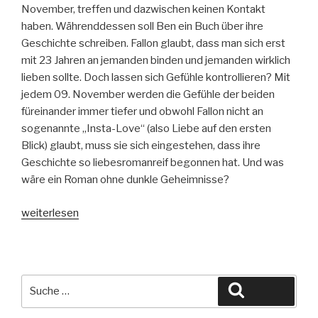
November, treffen und dazwischen keinen Kontakt
haben. Währenddessen soll Ben ein Buch über ihre
Geschichte schreiben. Fallon glaubt, dass man sich erst
mit 23 Jahren an jemanden binden und jemanden wirklich
lieben sollte. Doch lassen sich Gefühle kontrollieren? Mit
jedem 09. November werden die Gefühle der beiden
füreinander immer tiefer und obwohl Fallon nicht an
sogenannte „Insta-Love“ (also Liebe auf den ersten
Blick) glaubt, muss sie sich eingestehen, dass ihre
Geschichte so liebesromanreif begonnen hat. Und was
wäre ein Roman ohne dunkle Geheimnisse?
„Nächstes
weiterlesen
Jahr
am
selben
Tag“
Suche
Suchen
nach: