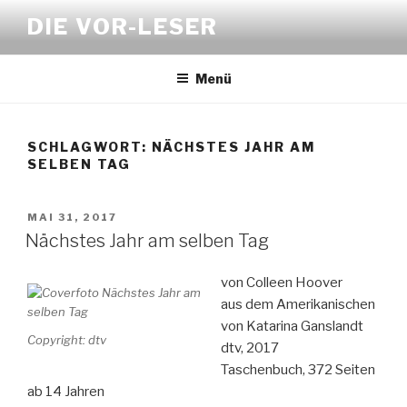
Zum
DIE VOR-LESER
Inhalt
springen
Menü
SCHLAGWORT:
NÄCHSTES JAHR AM
SELBEN TAG
VERÖFFENTLICHT
MAI 31, 2017
AM
Nächstes Jahr am selben Tag
von Colleen Hoover
aus dem Amerikanischen
von Katarina Ganslandt
Copyright: dtv
dtv, 2017
Taschenbuch, 372 Seiten
ab 14 Jahren