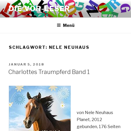
Zum
DIE VOR-LESER
Inhalt
springen
Menü
SCHLAGWORT:
NELE NEUHAUS
VERÖFFENTLICHT
JANUAR 5, 2018
AM
Charlottes Traumpferd Band 1
von Nele Neuhaus
Planet, 2012
gebunden, 176 Seiten