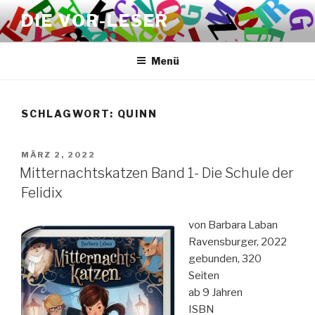
Zum
DIE VOR-LESER
Inhalt
springen
Menü
SCHLAGWORT:
QUINN
VERÖFFENTLICHT
MÄRZ 2, 2022
AM
Mitternachtskatzen Band 1- Die Schule der
Felidix
von Barbara Laban
Ravensburger, 2022
gebunden, 320
Seiten
ab 9 Jahren
ISBN