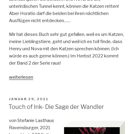
unterirdischen Tunnel kennt, können die Katzen retten!
Aber Horatio darf die beiden bei ihren nächtlichen
Ausflügen nicht entdecken……
Mir hat dieses Buch sehr gut gefallen, weil es um Katzen,
meine Lieblingstiere, geht und weil ich es toll finde, dass
Henry und Nova mit den Katzen sprechen können. (Ich
würde es auch gerne können.) Im Herbst 2022 kommt
der Band 2 der Serie raus!
„Mitternachtskatzen
weiterlesen
Band
1-
Die
VERÖFFENTLICHT
JANUAR 29, 2021
AM
Schule
Touch of Ink- Die Sage der Wandler
der
Felidix“
von Stefanie Lasthaus
Ravensburger, 2021