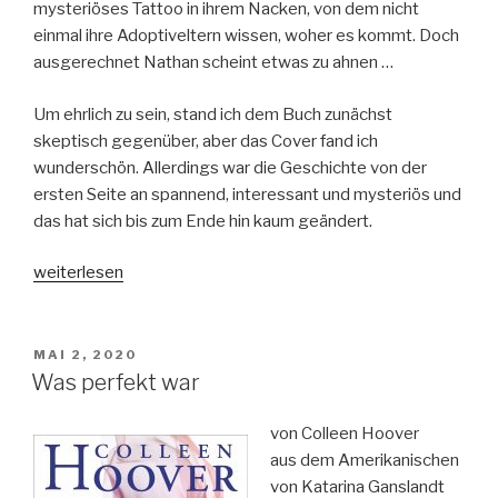
mysteriöses Tattoo in ihrem Nacken, von dem nicht
einmal ihre Adoptiveltern wissen, woher es kommt. Doch
ausgerechnet Nathan scheint etwas zu ahnen …
Um ehrlich zu sein, stand ich dem Buch zunächst
skeptisch gegenüber, aber das Cover fand ich
wunderschön. Allerdings war die Geschichte von der
ersten Seite an spannend, interessant und mysteriös und
das hat sich bis zum Ende hin kaum geändert.
„Touch
weiterlesen
of
Ink-
Die
VERÖFFENTLICHT
MAI 2, 2020
AM
Sage
Was perfekt war
der
Wandler“
von Colleen Hoover
aus dem Amerikanischen
von Katarina Ganslandt