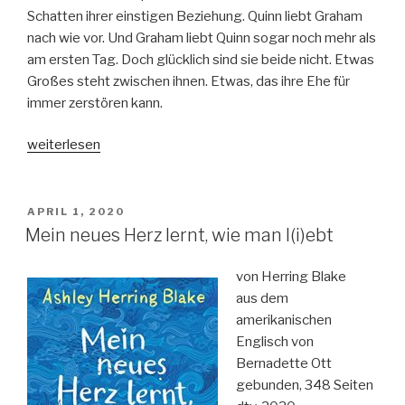
Schatten ihrer einstigen Beziehung. Quinn liebt Graham
nach wie vor. Und Graham liebt Quinn sogar noch mehr als
am ersten Tag. Doch glücklich sind sie beide nicht. Etwas
Großes steht zwischen ihnen. Etwas, das ihre Ehe für
immer zerstören kann.
„Was
weiterlesen
perfekt
war“
VERÖFFENTLICHT
APRIL 1, 2020
AM
Mein neues Herz lernt, wie man l(i)ebt
von Herring Blake
aus dem
amerikanischen
Englisch von
Bernadette Ott
gebunden, 348 Seiten