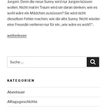
Jungen. Denn die neue Sunny wird nur Jungen küssen
wollen. Nicht mal im Traum wird sie daran denken, wie es
wohl wäre ein Mädchen zu küssen? Sie wird nicht
dieselben Fehler machen, wie die alte Sunny. Nicht wieder
eine Freundin verlieren nur für ein „wie wäre es wohl?“.
„Mein
weiterlesen
neues
Herz
lernt,
wie
Suche
Suche
man
nach:
l(i)ebt“
KATEGORIEN
Abenteuer
Alltagsgeschichte