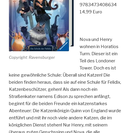
9783473408634
14,99 Euro
Nova und Henry
wohnen in Horatios
Turm. Dieser ist ein
Copyright: Ravensburger
Teil des Londoner
Tower. Doch es ist
keine gewöhnliche Schule: Überall sind Katzen! Die
beiden finden heraus, dass sie auf eine Schule für Felidix,
Katzenbeschützer, gehen! Als dann noch ein
Straßenkater namens Edison zu sprechen anfängt,
beginnt für die beiden Freunde ein katzenstarkes
Abenteuer: Die Katzenkönigin Quinn von England wurde
entführt und mit ihr noch viele andere Katzen, die im
königlichen Dienst stehen! Nur Henry, mit seinem
überaus guten Geruchssinn und Nova, die alle