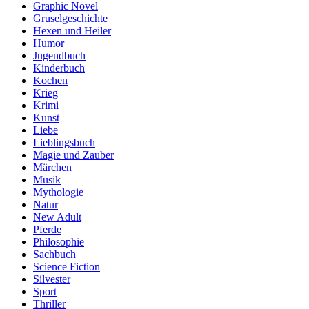
Graphic Novel
Gruselgeschichte
Hexen und Heiler
Humor
Jugendbuch
Kinderbuch
Kochen
Krieg
Krimi
Kunst
Liebe
Lieblingsbuch
Magie und Zauber
Märchen
Musik
Mythologie
Natur
New Adult
Pferde
Philosophie
Sachbuch
Science Fiction
Silvester
Sport
Thriller