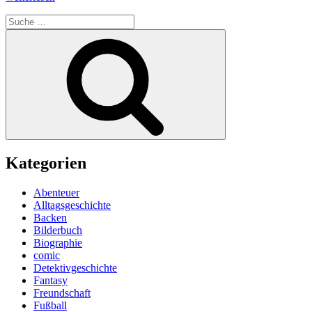
des
Suche
Blutes
nach:
-
Suchen
Rabenscha
1“
Kategorien
Abenteuer
Alltagsgeschichte
Backen
Bilderbuch
Biographie
comic
Detektivgeschichte
Fantasy
Freundschaft
Fußball