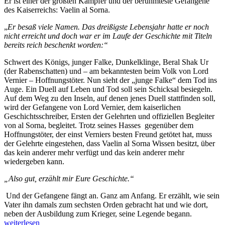
Er ist einer der größten Kämpfer und der berühmteste Gefangene
des Kaiserreichs: Vaelin al Sorna.
„
Er besaß viele Namen. Das dreißigste Lebensjahr hatte er noch
nicht erreicht und doch war er im Laufe der Geschichte mit Titeln
bereits reich beschenkt worden:“
Schwert des Königs, junger Falke, Dunkelklinge, Beral Shak Ur
(der Rabenschatten) und – am bekanntesten beim Volk von Lord
Vernier – Hoffnungstöter. Nun sieht der „junge Falke“ dem Tod ins
Auge. Ein Duell auf Leben und Tod soll sein Schicksal besiegeln.
Auf dem Weg zu den Inseln, auf denen jenes Duell stattfinden soll,
wird der Gefangene von Lord Vernier, dem kaiserlichen
Geschichtsschreiber, Ersten der Gelehrten und offiziellen Begleiter
von al Sorna, begleitet. Trotz seines Hasses gegenüber dem
Hoffnungstöter, der einst Verniers besten Freund getötet hat, muss
der Gelehrte eingestehen, dass Vaelin al Sorna Wissen besitzt, über
das kein anderer mehr verfügt und das kein anderer mehr
wiedergeben kann.
„Also gut, erzählt mir Eure Geschichte.“
Und der Gefangene fängt an. Ganz am Anfang. Er erzählt, wie sein
Vater ihn damals zum sechsten Orden gebracht hat und wie dort,
„Das
neben der Ausbildung zum Krieger, seine Legende begann.
Lied
weiterlesen